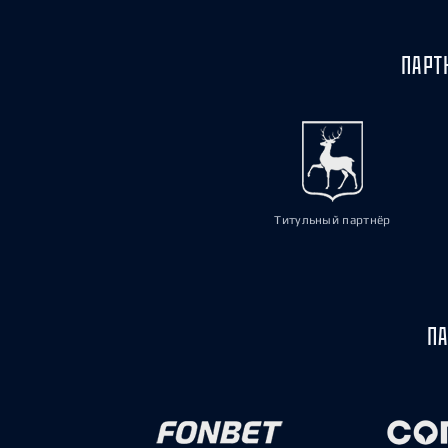
ПАРТ
Титульный партнёр
ПА