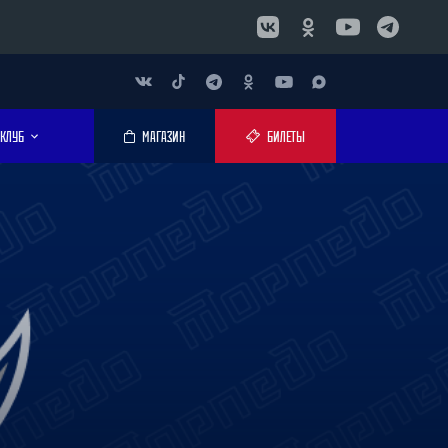
КЛУБ
МАГАЗИН
БИЛЕТЫ