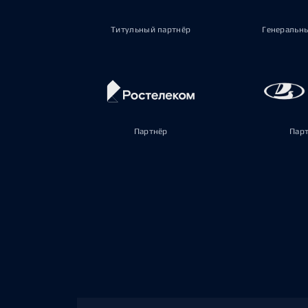
Титульный партнёр
Генеральн
Партнёр
Пар