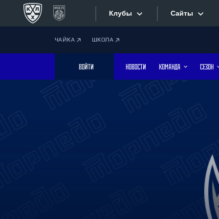
Клубы
Сайты
ЧАЙКА
ШКОЛА
Конференция «Запад»
Сайты
ВОЙТИ
НОВОСТИ
КОМАНДА
СЕЗОН
Дивизион Боброва
Лада
Видеотран
СКА
Хайлайты
Спартак
Торпедо
Текстовые
ХК Сочи
Интернет-
Дивизион Тарасова
Фотобанк
Динамо Мн
Динамо М
Приложе