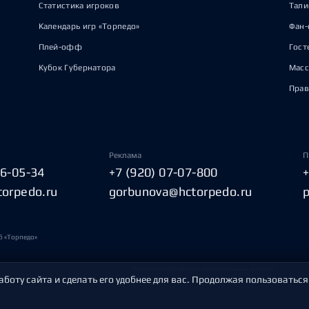
Статистика игроков
Тал
Календарь игр «Торпедо»
Фан-
Плей-офф
Гост
Кубок Губернатора
Масс
Прав
Реклама
П
06-05-34
+7 (920) 07-07-800
torpedo.ru
gorbunova@hctorpedo.ru
б «Торпедо»
Политика обработки персональных данных
аботу сайта и сделать его удобнее для вас. Продолжая пользоваться