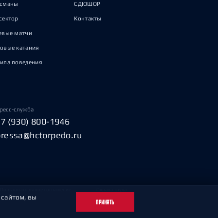
исманы
СДЮШОР
сектор
Контакты
евые матчи
овые катания
ила поведения
ресс-служба
+7 (930) 800-1946
pressa@hctorpedo.ru
Пользовательское соглашение
Охрана труда
 сайтом, вы
ПРИНЯТЬ