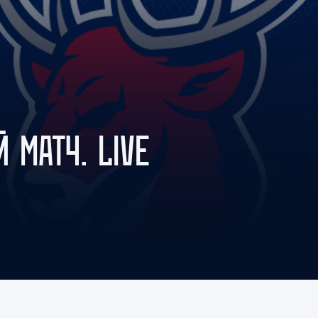
Амур
Барыс
Салават Юлаев
Сибирь
Й МАТЧ. LIVE