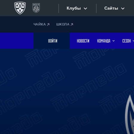
Клубы
Сайты
ЧАЙКА
ШКОЛА
Конференция «Запад»
Сайты
ВОЙТИ
НОВОСТИ
КОМАНДА
СЕЗОН
Дивизион Боброва
Лада
Видеотран
СКА
Хайлайты
Спартак
Торпедо
Текстовые
ХК Сочи
Интернет-
Дивизион Тарасова
Фотобанк
Динамо Мн
Динамо М
Приложе