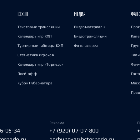
СЕЗОН
МЕДИА
ФАН-
Текстовые трансляции
Видеоматериалы
Прог
Календарь игр КХЛ
Видеотрансляции
Кале
Турнирные таблицы КХЛ
Фотогалерея
Груп
Статистика игроков
Тал
Календарь игр «Торпедо»
Фан-
Плей-офф
Гост
Кубок Губернатора
Масс
Прав
Реклама
П
06-05-34
+7 (920) 07-07-800
torpedo.ru
gorbunova@hctorpedo.ru