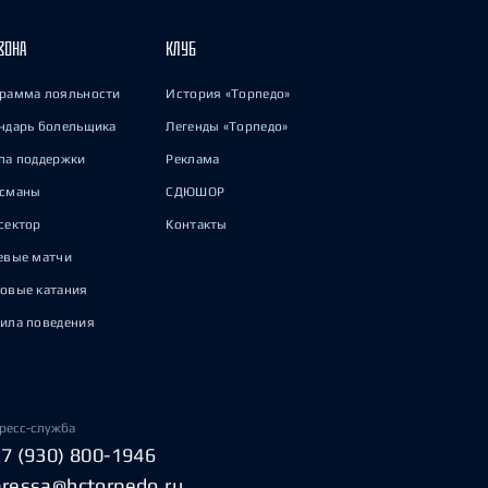
ЗОНА
КЛУБ
рамма лояльности
История «Торпедо»
ндарь болельщика
Легенды «Торпедо»
па поддержки
Реклама
исманы
СДЮШОР
сектор
Контакты
евые матчи
овые катания
ила поведения
ресс-служба
+7 (930) 800-1946
pressa@hctorpedo.ru