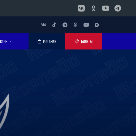
КЛУБ
МАГАЗИН
БИЛЕТЫ