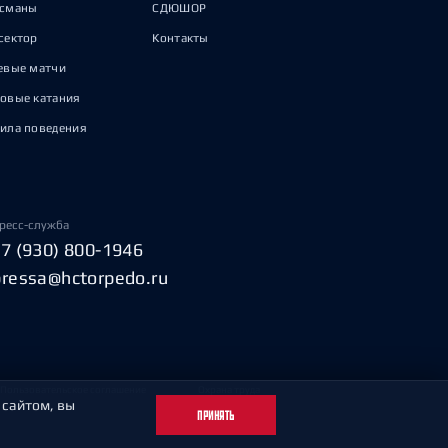
исманы
СДЮШОР
сектор
Контакты
евые матчи
овые катания
ила поведения
ресс-служба
+7 (930) 800-1946
pressa@hctorpedo.ru
Пользовательское соглашение
Охрана труда
 сайтом, вы
ПРИНЯТЬ