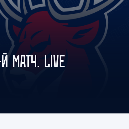
Амур
Барыс
Салават Юлаев
Сибирь
-Й МАТЧ. LIVE