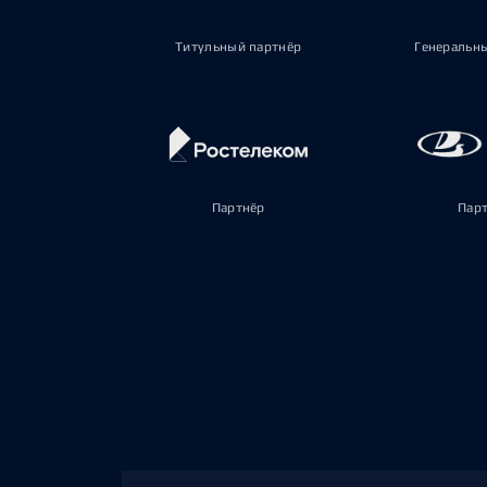
Титульный партнёр
Генеральн
Партнёр
Пар