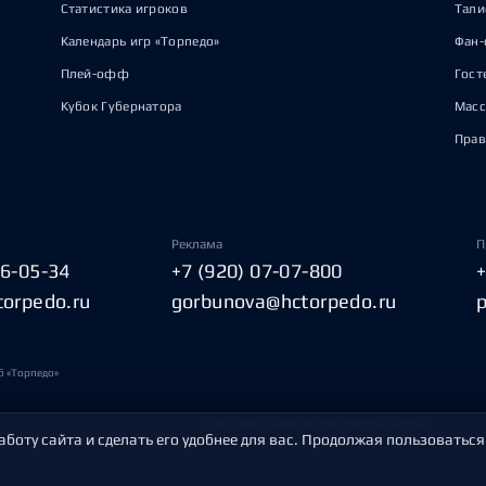
Статистика игроков
Тал
Календарь игр «Торпедо»
Фан-
Плей-офф
Гост
Кубок Губернатора
Масс
Прав
Реклама
П
06-05-34
+7 (920) 07-07-800
torpedo.ru
gorbunova@hctorpedo.ru
б «Торпедо»
Политика обработки персональных данных
аботу сайта и сделать его удобнее для вас. Продолжая пользоваться