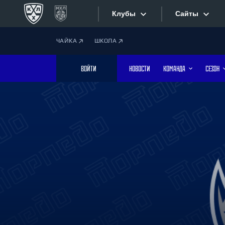
Клубы
Сайты
ЧАЙКА
ШКОЛА
Конференция «Запад»
Сайты
ВОЙТИ
НОВОСТИ
КОМАНДА
СЕЗОН
Дивизион Боброва
Лада
Видеотран
СКА
Хайлайты
Спартак
Торпедо
Текстовые
ХК Сочи
Интернет-
Дивизион Тарасова
Фотобанк
Динамо Мн
Динамо М
Приложе