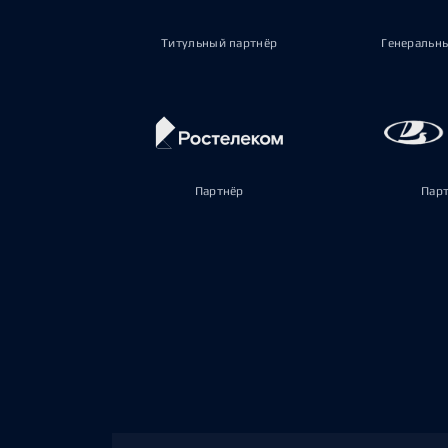
Титульный партнёр
Генеральн
Партнёр
Пар