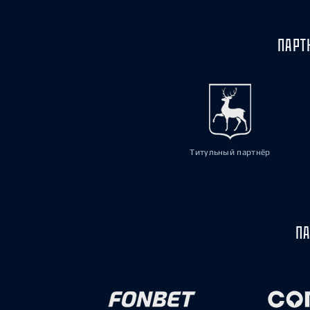
ПАРТ
Титульный партнёр
ПА