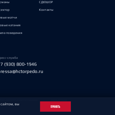
исманы
СДЮШОР
сектор
Контакты
евые матчи
овые катания
ила поведения
ресс-служба
+7 (930) 800-1946
pressa@hctorpedo.ru
Пользовательское соглашение
Охрана труда
 сайтом, вы
ПРИНЯТЬ