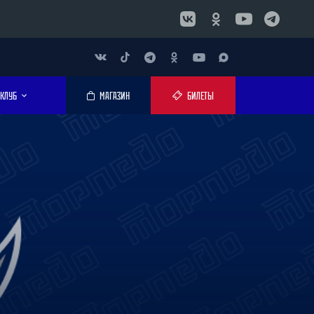
КЛУБ
МАГАЗИН
БИЛЕТЫ