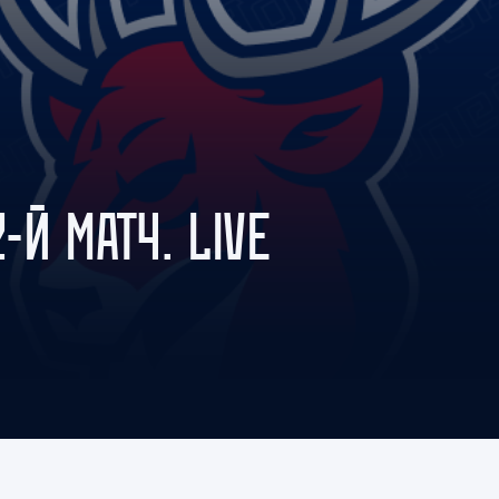
Амур
Барыс
Салават Юлаев
Сибирь
-Й МАТЧ. LIVE