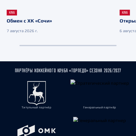
КЛУБ
КЛУБ
Обмен с ХК «Сочи»
Откры
7 августа 2026 г.
6 августа
ПАРТНЁРЫ ХОККЕЙНОГО КЛУБА «ТОРПЕДО» СЕЗОНА 2026/2027
Титульный партнёр
Генеральный партнёр