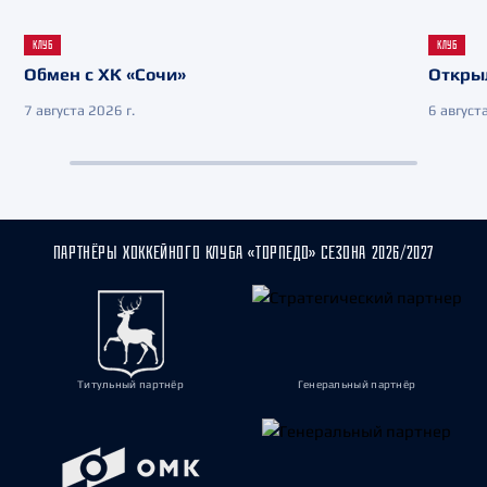
КЛУБ
КЛУБ
Обмен с ХК «Сочи»
Откры
7 августа 2026 г.
6 августа
ПАРТНЁРЫ ХОККЕЙНОГО КЛУБА «ТОРПЕДО» СЕЗОНА 2026/2027
Титульный партнёр
Генеральный партнёр