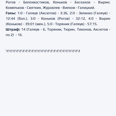
Рогов - Белохвостиков, Коньков - Баскаков - Вырин;
Комельков - Святкин, Журавлев - Вилков - Галицкий.
Голы:
1:0 - Галяув (Аксютов) - 3:36, 2:0 - Зеленко (Галяув) -
12:44 (бол.), 3:0 - Коньков (Рогов) - 32:12, 4:0 - Вырин
(Коньков) - 39:01 (мен.), 5:0 - Торяник (Галяув) - 57:15.
Штраф:
14 (Галяув - 6, Торяник, Тюрин, Тихонов, Аксютов -
по 2) - 16.
\t\t\t\t
\t\t\t\t
\t\t\t\t
\t\t\t\t
\t\t\t\t
\t\t\t\t