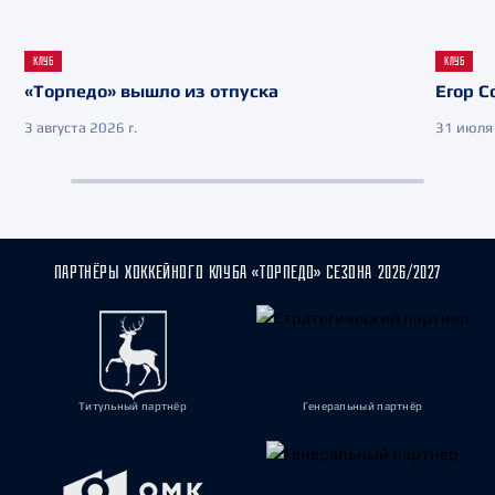
КЛУБ
КЛУБ
«Торпедо» вышло из отпуска
Егор С
3 августа 2026 г.
31 июля 
ПАРТНЁРЫ ХОККЕЙНОГО КЛУБА «ТОРПЕДО» СЕЗОНА 2026/2027
Титульный партнёр
Генеральный партнёр