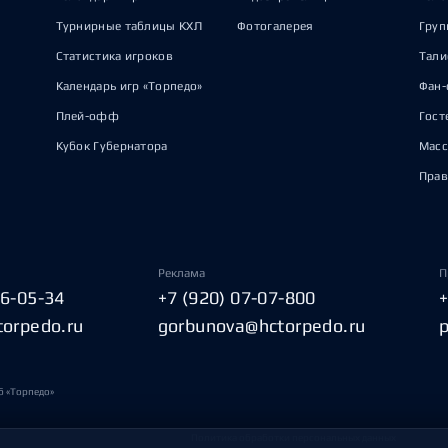
Турнирные таблицы КХЛ
Фотогалерея
Груп
Статистика игроков
Тал
Календарь игр «Торпедо»
Фан-
Плей-офф
Гост
Кубок Губернатора
Масс
Прав
Реклама
П
06-05-34
+7 (920) 07-07-800
torpedo.ru
gorbunova@hctorpedo.ru
б «Торпедо»
Политика обработки персональных данных