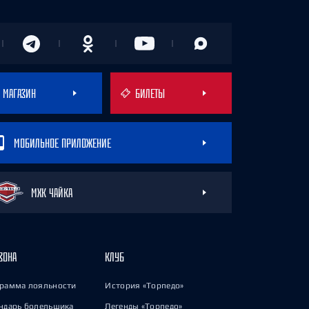
МАГАЗИН
БИЛЕТЫ
МОБИЛЬНОЕ ПРИЛОЖЕНИЕ
МХК ЧАЙКА
ЗОНА
КЛУБ
рамма лояльности
История «Торпедо»
ндарь болельщика
Легенды «Торпедо»