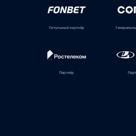
Титульный партнёр
Генеральн
Партнёр
Пар