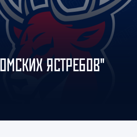
Амур
Барыс
Салават Юлаев
Сибирь
"ОМСКИХ ЯСТРЕБОВ"