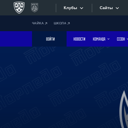
Клубы
Сайты
ЧАЙКА
ШКОЛА
Конференция «Запад»
Сайты
ВОЙТИ
НОВОСТИ
КОМАНДА
СЕЗОН
Дивизион Боброва
Лада
Видеотран
СКА
Хайлайты
Спартак
Торпедо
Текстовые
ХК Сочи
Интернет-
Дивизион Тарасова
Фотобанк
Динамо Мн
Динамо М
Приложе