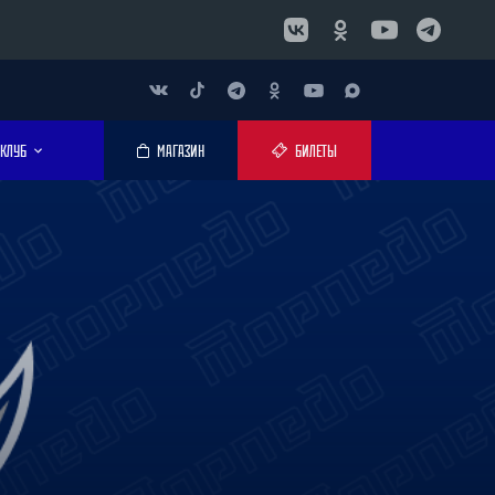
КЛУБ
МАГАЗИН
БИЛЕТЫ