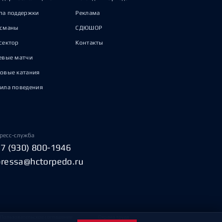
па поддержки
Реклама
исманы
СДЮШОР
сектор
Контакты
евые матчи
овые катания
ила поведения
ресс-служба
+7 (930) 800-1946
pressa@hctorpedo.ru
Пользовательское соглашение
Охрана труда