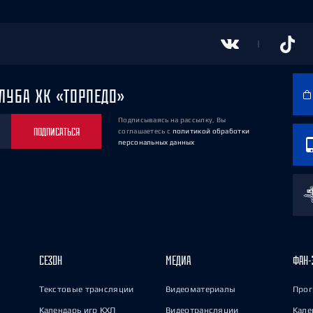
ЛУБА ХК «ТОРПЕДО»
Подписываясь на рассылку, Вы
ПОДПИСАТЬСЯ
соглашаетесь
с
политикой обработки
персональных данных
СЕЗОН
МЕДИА
ФАН-
Текстовые трансляции
Видеоматериалы
Прог
Календарь игр КХЛ
Видеотрансляции
Кале