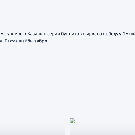
урнире в Казани в серии буллитов вырвала победу у Омских яст
а. Также шайбы забро