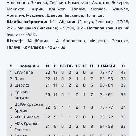
Апполонов, Зеленко, Святкин, Комельков, Аксютов, Вяхирев,
Манахов, Вырин, Коньков, Галяув, Якушев, Булычев,
Аблыгин, Мищенко, Швецов, Баскаков, Потапов.
Шайбы забросили:
1:1 - Аблыгин (Галяув, Зеленко) - 37:38,
2:2 - Мищенко (Баскаков) - 57:04, 3:2 - Потапов (решающий
буллит) - 65:00.
Штраф:
14 (Калин - 4, Апполонов, Мищенко, Зеленко,
Галяув, Комельков - по 2) - 32.
#
Команды
И
В
ВО
ВБ
ПБ
ПО
П
ШАЙБЫ
О
1
СКА-1946
22
13
0
2
2
0
5
73 - 47
45
2
Локо
22
11
0
2
1
1
7
63 - 56
39
3
Шериф
21
11
0
2
2
0
6
60 - 64
39
Русские
4
20
11
0
1
0
1
7
74 - 61
36
Витязи
ЦСКА-Красная
5
22
9
1
1
2
1
8
77 - 77
34
Армия
6
МХК Динамо
22
9
1
1
2
0
9
79 - 72
33
МХК Крылья
7
21
9
0
2
2
0
8
64 - 53
33
Советов