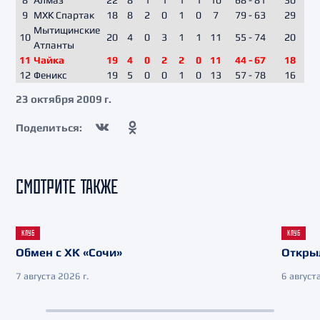
8
Алмаз
22
8
1
1
1
1
10
68 - 81
30
9
МХК Спартак
18
8
2
0
1
0
7
79 - 63
29
Мытищинские
10
20
4
0
3
1
1
11
55 - 74
20
Атланты
11
Чайка
19
4
0
2
2
0
11
44 - 67
18
12
Феникс
19
5
0
0
1
0
13
57 - 78
16
23 октября 2009 г.
Поделиться:
СМОТРИТЕ ТАКЖЕ
КЛУБ
КЛУБ
Обмен с ХК «Сочи»
Откры
7 августа 2026 г.
6 августа