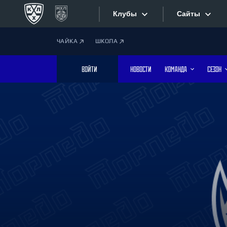
Клубы
Сайты
ЧАЙКА
ШКОЛА
Конференция «Запад»
Сайты
ВОЙТИ
НОВОСТИ
КОМАНДА
СЕЗОН
Дивизион Боброва
Лада
Видеотран
СКА
Хайлайты
Спартак
Торпедо
Текстовые
ХК Сочи
Интернет-
Дивизион Тарасова
Фотобанк
Динамо Мн
Динамо М
Приложе