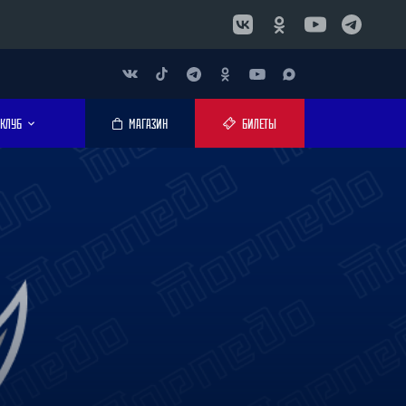
КЛУБ
МАГАЗИН
БИЛЕТЫ