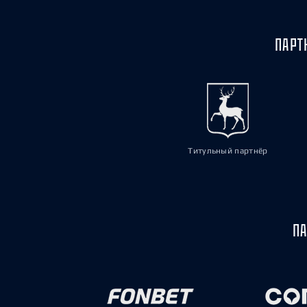
ПАРТ
Титульный партнёр
ПА