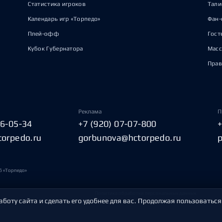
Статистика игроков
Тал
Календарь игр «Торпедо»
Фан-
Плей-офф
Гост
Кубок Губернатора
Масс
Прав
Реклама
П
06-05-34
+7 (920) 07-07-800
torpedo.ru
gorbunova@hctorpedo.ru
б «Торпедо»
Политика обработки персональных данных
аботу сайта и сделать его удобнее для вас. Продолжая пользоваться