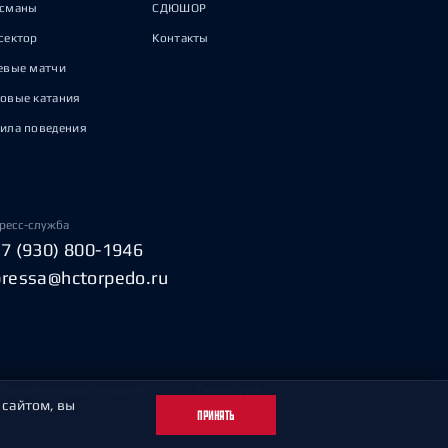
исманы
СДЮШОР
сектор
Контакты
евые матчи
овые катания
ила поведения
ресс-служба
+7 (930) 800-1946
pressa@hctorpedo.ru
Пользовательское соглашение
Охрана труда
 сайтом, вы
ПРИНЯТЬ