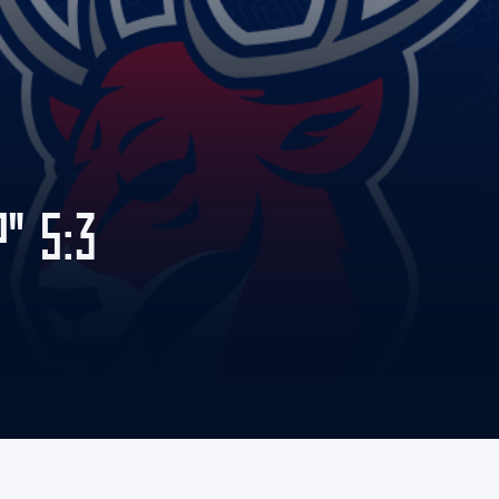
Амур
Барыс
Салават Юлаев
Сибирь
" 5:3