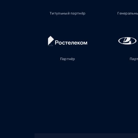
Титульный партнёр
Генеральн
Партнёр
Пар