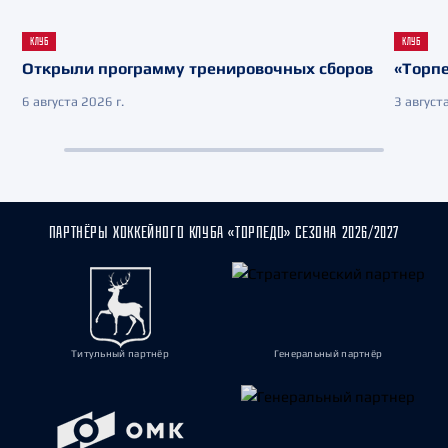
КЛУБ
КЛУБ
Открыли программу тренировочных сборов
«Торпе
6 августа 2026 г.
3 августа
ПАРТНЁРЫ ХОККЕЙНОГО КЛУБА «ТОРПЕДО» СЕЗОНА 2026/2027
Титульный партнёр
Генеральный партнёр