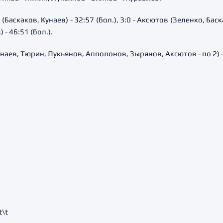
о (Баскаков, Кунаев) - 32:57 (бол.), 3:0 - Аксютов (Зеленко, Бас
 - 46:51 (бол.).
унаев, Тюрин, Лукьянов, Апполонов, Зырянов, Аксютов - по 2) -
t\t