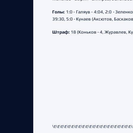
Голы:
1:0 - Галяув - 4:04, 2:0 - Зеленк
39:30, 5:0 - Кунаев (Аксютов, Баскаков)
Штраф:
18 (Коньков - 4, Журавлев, К
\t\t\t\t
\t\t\t\t
\t\t\t\t
\t\t\t\t
\t\t\t\t
\t\t\