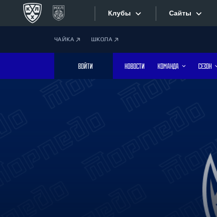
Клубы
Сайты
ЧАЙКА
ШКОЛА
Конференция «Запад»
Сайты
ВОЙТИ
НОВОСТИ
КОМАНДА
СЕЗОН
Дивизион Боброва
Лада
Видеотран
СКА
Хайлайты
Спартак
Торпедо
Текстовые
ХК Сочи
Интернет-
Дивизион Тарасова
Фотобанк
Динамо Мн
Динамо М
Приложе