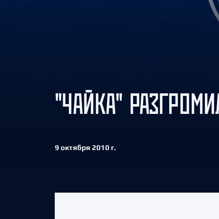
Локомотив
Северсталь
ЦСКА
Шанхайские Драконы
"ЧАЙКА" РАЗГРОМ
9 октября 2010 г.