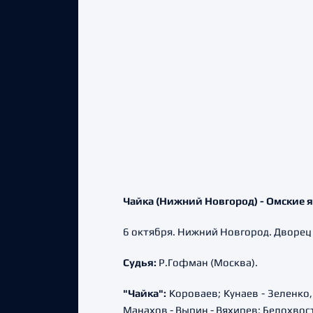
Чайка (Нижний Новгород) - Омские ястр
6 октября. Нижний Новгород. Дворец 
Судья:
Р.Гофман (Москва).
"Чайка":
Короваев; Кунаев - Зеленко,
Манахов - Вырин - Вяхирев; Белохвост