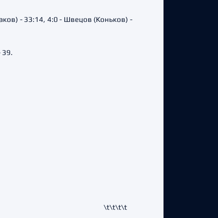
каков) - 33:14, 4:0 - Швецов (Коньков) -
 39.
\t\t\t\t