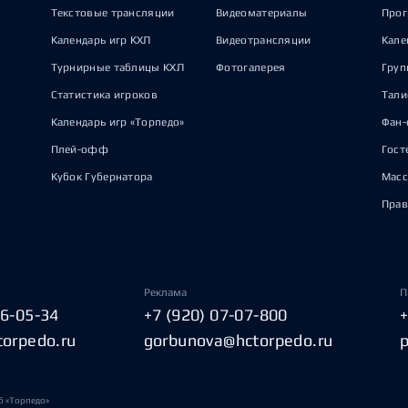
Текстовые трансляции
Видеоматериалы
Прог
Календарь игр КХЛ
Видеотрансляции
Кале
Турнирные таблицы КХЛ
Фотогалерея
Груп
Статистика игроков
Тал
Календарь игр «Торпедо»
Фан-
Плей-офф
Гост
Кубок Губернатора
Масс
Прав
Реклама
П
06-05-34
+7 (920) 07-07-800
torpedo.ru
gorbunova@hctorpedo.ru
б «Торпедо»