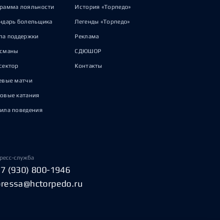
рамма лояльности
История «Торпедо»
ндарь болельщика
Легенды «Торпедо»
па поддержки
Реклама
исманы
СДЮШОР
сектор
Контакты
евые матчи
овые катания
ила поведения
ресс-служба
+7 (930) 800-1946
pressa@hctorpedo.ru