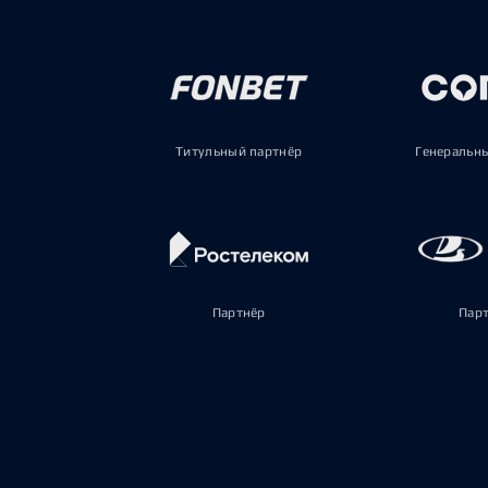
Титульный партнёр
Генеральн
Партнёр
Пар