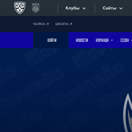
Клубы
Сайты
ЧАЙКА
ШКОЛА
Конференция «Запад»
Сайты
ВОЙТИ
НОВОСТИ
КОМАНДА
СЕЗОН
Дивизион Боброва
Лада
Видеотран
СКА
Хайлайты
Спартак
Торпедо
Текстовые
ХК Сочи
Интернет-
Дивизион Тарасова
Фотобанк
Динамо Мн
Динамо М
Приложе