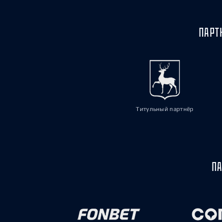
ПАРТ
Титульный партнёр
ПА