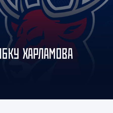
Амур
Барыс
Салават Юлаев
Сибирь
КУБКУ ХАРЛАМОВА