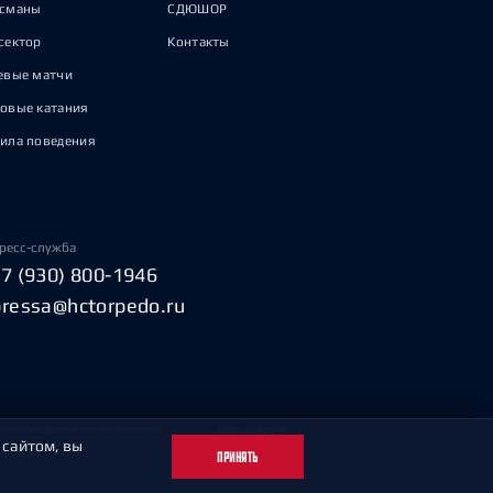
исманы
СДЮШОР
сектор
Контакты
евые матчи
овые катания
ила поведения
ресс-служба
+7 (930) 800-1946
pressa@hctorpedo.ru
Пользовательское соглашение
Охрана труда
 сайтом, вы
ПРИНЯТЬ