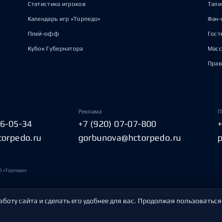
Статистика игроков
Тал
Календарь игр «Торпедо»
Фан-
Плей-офф
Гост
Кубок Губернатора
Масс
Прав
Реклама
П
06-05-34
+7 (920) 07-07-800
torpedo.ru
gorbunova@hctorpedo.ru
б «Торпедо»
Политика обработки персональных данных
аботу сайта и сделать его удобнее для вас. Продолжая пользоваться