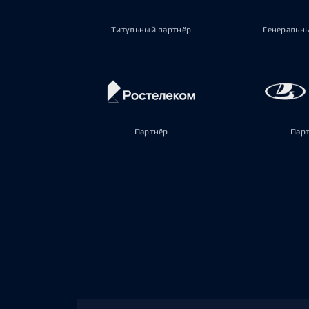
Титульный партнёр
Генеральн
Партнёр
Пар