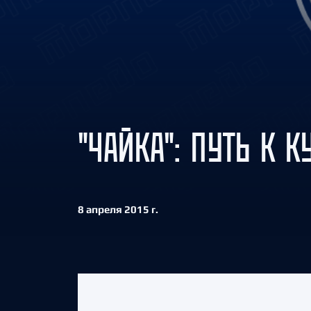
Локомотив
Северсталь
ЦСКА
Шанхайские Драконы
"ЧАЙКА": ПУТЬ К 
8 апреля 2015 г.