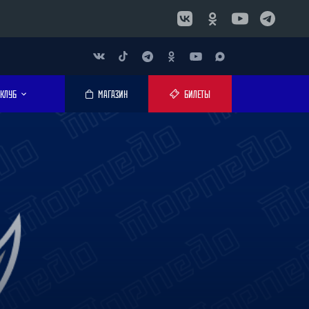
КЛУБ
МАГАЗИН
БИЛЕТЫ