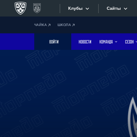
Клубы
Сайты
ЧАЙКА
ШКОЛА
Конференция «Запад»
Сайты
ВОЙТИ
НОВОСТИ
КОМАНДА
СЕЗОН
Дивизион Боброва
Лада
Видеотран
СКА
Хайлайты
Спартак
Торпедо
Текстовые
ХК Сочи
Интернет-
Дивизион Тарасова
Фотобанк
Динамо Мн
Динамо М
Приложе