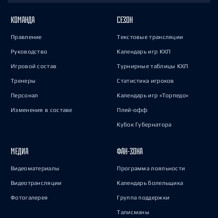
КОМАНДА
СЕЗОН
Правление
Текстовые трансляции
Руководство
Календарь игр КХЛ
Игровой состав
Турнирные таблицы КХЛ
Тренеры
Статистика игроков
Персонал
Календарь игр «Торпедо»
Изменения в составе
Плей-офф
Кубок Губернатора
МЕДИА
ФАН-ЗОНА
Видеоматериалы
Программа лояльности
Видеотрансляции
Календарь болельщика
Фотогалерея
Группа поддержки
Талисманы