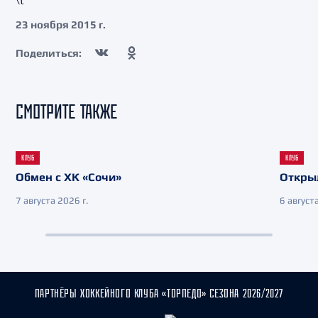
\t
23 ноября 2015 г.
Поделиться:
СМОТРИТЕ ТАКЖЕ
КЛУБ
КЛУБ
Обмен с ХК «Сочи»
Откры
7 августа 2026 г.
6 августа
ПАРТНЁРЫ ХОККЕЙНОГО КЛУБА «ТОРПЕДО» СЕЗОНА 2026/2027