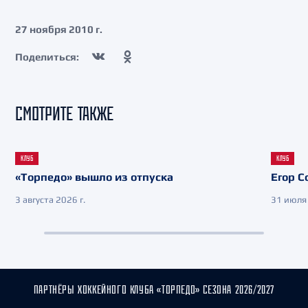
27 ноября 2010 г.
Поделиться:
СМОТРИТЕ ТАКЖЕ
КЛУБ
КЛУБ
«Торпедо» вышло из отпуска
Егор С
3 августа 2026 г.
31 июля 
ПАРТНЁРЫ ХОККЕЙНОГО КЛУБА «ТОРПЕДО» СЕЗОНА 2026/2027