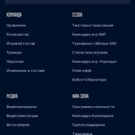
КОМАНДА
СЕЗОН
Правление
Текстовые трансляции
Руководство
Календарь игр КХЛ
Игровой состав
Турнирные таблицы КХЛ
Тренеры
Статистика игроков
Персонал
Календарь игр «Торпедо»
Изменения в составе
Плей-офф
Кубок Губернатора
МЕДИА
ФАН-ЗОНА
Видеоматериалы
Программа лояльности
Видеотрансляции
Календарь болельщика
Фотогалерея
Группа поддержки
Талисманы