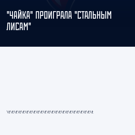
"ЧАЙКА" ПРОИГРАЛА "СТАЛЬНЫМ
ЛИСАМ"
\t\t\t\t
\t\t\t\t
\t\t\t\t
\t\t\t\t
\t\t\t\t
\t\t\t\t