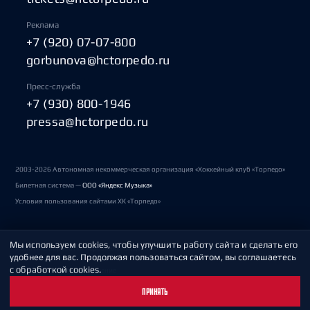
Реклама
+7 (920) 07-07-800
gorbunova@hctorpedo.ru
Пресс-служба
+7 (930) 800-1946
pressa@hctorpedo.ru
2003-2026 Автономная некоммерческая организация «Хоккейный клуб «Торпедо»
Билетная система —
ООО «Яндекс Музыка»
Условия пользования сайтами ХК «Торпедо»
Мы используем cookies, чтобы улучшить работу сайта и сделать его
Политика обработки персональных данных
удобнее для вас. Продолжая пользоваться сайтом, вы соглашаетесь
с обработкой cookies.
Пользовательское соглашение
ПРИНЯТЬ
Охрана труда