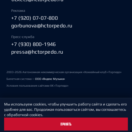
Реклама
+7 (920) 07-07-800
gorbunova@hctorpedo.ru
Пресс-служба
+7 (930) 800-1946
pressa@hctorpedo.ru
2003-2026 Автономная некоммерческая организация «Хоккейный клуб «Торпедо»
Билетная система —
ООО «Яндекс Музыка»
Условия пользования сайтами ХК «Торпедо»
Мы используем cookies, чтобы улучшить работу сайта и сделать его
Политика обработки персональных данных
удобнее для вас. Продолжая пользоваться сайтом, вы соглашаетесь
с обработкой cookies.
Пользовательское соглашение
ПРИНЯТЬ
Охрана труда