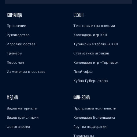
КОМАНДА
СЕЗОН
Правление
Текстовые трансляции
Руководство
Календарь игр КХЛ
Игровой состав
Турнирные таблицы КХЛ
Тренеры
Статистика игроков
Персонал
Календарь игр «Торпедо»
Изменения в составе
Плей-офф
Кубок Губернатора
МЕДИА
ФАН-ЗОНА
Видеоматериалы
Программа лояльности
Видеотрансляции
Календарь болельщика
Фотогалерея
Группа поддержки
Талисманы