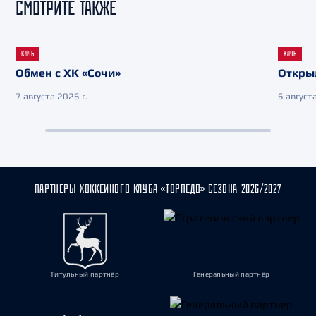
СМОТРИТЕ ТАКЖЕ
КЛУБ
КЛУБ
Обмен с ХК «Сочи»
Откры
7 августа 2026 г.
6 августа
ПАРТНЁРЫ ХОККЕЙНОГО КЛУБА «ТОРПЕДО» СЕЗОНА 2026/2027
Титульный партнёр
Генеральный партнёр