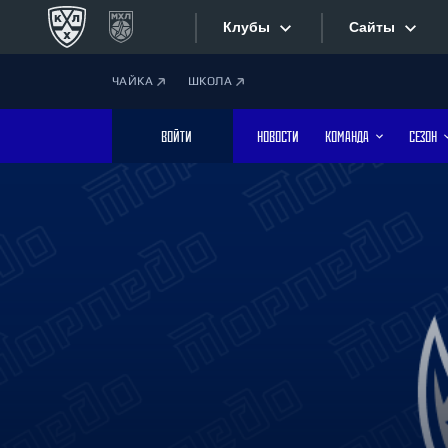
Клубы
Сайты
ЧАЙКА
ШКОЛА
Конференция «Запад»
Сайты
ВОЙТИ
НОВОСТИ
КОМАНДА
СЕЗОН
Дивизион Боброва
Лада
Видеотран
СКА
Хайлайты
Спартак
Торпедо
Текстовые
ХК Сочи
Интернет-
Дивизион Тарасова
Фотобанк
Динамо Мн
Динамо М
Приложе