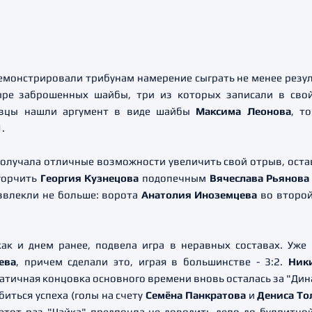
монстрировали трибунам намерение сыграть не менее резуль
ре заброшенных шайбы, три из которых записали в свой
вцы нашли аргумент в виде шайбы
Максима Леонова
, т
.
олучала отличные возможности увеличить свой отрыв, остав
огорчить
Георгия Кузнецова
подопечным
Вячеслава Рьянов
звлекли не больше: ворота
Анатолия Иноземцева
во второй
ак и днем ранее, подвела игра в неравных составах. Уже
ева
, причем сделали это, играя в большинстве - 3:2.
Ник
атичная концовка основного времени вновь осталась за "Динам
обиться успеха (голы на счету
Семёна Панкратова
и
Дениса То
 этот раз "Чайка" предпочла не доводить дело до буллитно