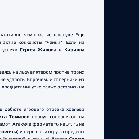
тативно, чем в матче накануне. Еще
 актив хоккеисты "Чайки". Если на
о успехи
Сергея Жилова
и
Кирилла
аясь на льду впятером против троих
а
не удалось. Впрочем, и соперники из
 двадцатиминутке также остались на
 в дебюте игрового отрезка хозяева
ита Томилов
вернул соперников на
о". Атакуя в формате "6 на 3", "6 на
лпегина
) и перевести игру за пределы
й "рулетки", и точный бросок
Сергея