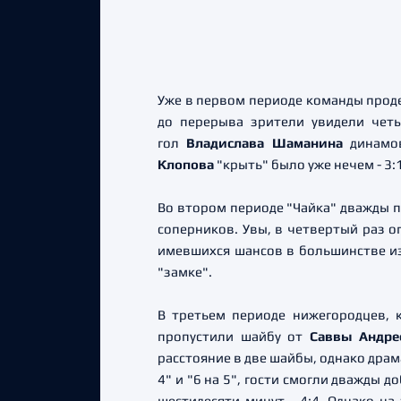
Уже в первом периоде команды проде
до перерыва зрители увидели четы
гол
Владислава Шаманина
динамо
Клопова
"крыть" было уже нечем - 3:1
Во втором периоде "Чайка" дважды п
соперников. Увы, в четвертый раз 
имевшихся шансов в большинстве и
"замке".
В третьем периоде нижегородцев, к
пропустили шайбу от
Саввы Андре
расстояние в две шайбы, однако драм
4" и "6 на 5", гости смогли дважды д
шестидесяти минут - 4:4. Однако на