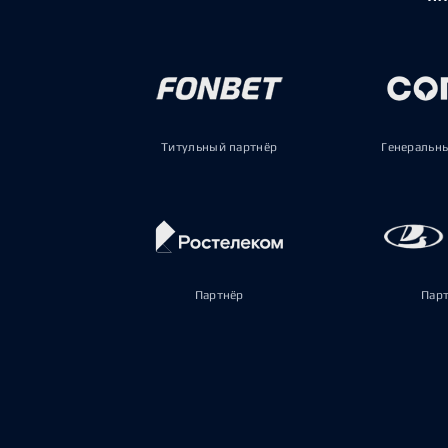
Титульный партнёр
Генеральн
Партнёр
Пар