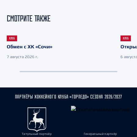
СМОТРИТЕ ТАКЖЕ
КЛУБ
КЛУБ
Обмен с ХК «Сочи»
Откры
7 августа 2026 г.
6 августа
ПАРТНЁРЫ ХОККЕЙНОГО КЛУБА «ТОРПЕДО» СЕЗОНА 2026/2027
Титульный партнёр
Генеральный партнёр