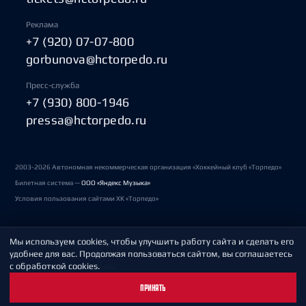
Реклама
+7 (920) 07-07-800
gorbunova@hctorpedo.ru
Пресс-служба
+7 (930) 800-1946
pressa@hctorpedo.ru
2003-2026 Автономная некоммерческая организация «Хоккейный клуб «Торпедо»
Билетная система —
ООО «Яндекс Музыка»
Условия пользования сайтами ХК «Торпедо»
Мы используем cookies, чтобы улучшить работу сайта и сделать его
Политика обработки персональных данных
удобнее для вас. Продолжая пользоваться сайтом, вы соглашаетесь
с обработкой cookies.
Пользовательское соглашение
ПРИНЯТЬ
Охрана труда