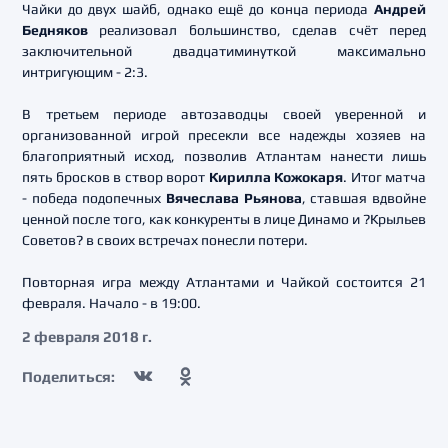
Чайки до двух шайб, однако ещё до конца периода
Андрей
Бедняков
реализовал большинство, сделав счёт перед
заключительной двадцатиминуткой максимально
интригующим - 2:3.
В третьем периоде автозаводцы своей уверенной и
организованной игрой пресекли все надежды хозяев на
благоприятный исход, позволив Атлантам нанести лишь
пять бросков в створ ворот
Кирилла Кожокаря
. Итог матча
- победа подопечных
Вячеслава Рьянова
, ставшая вдвойне
ценной после того, как конкуренты в лице Динамо и ?Крыльев
Советов? в своих встречах понесли потери.
Повторная игра между Атлантами и Чайкой состоится 21
февраля. Начало - в 19:00.
2 февраля 2018 г.
Поделиться: