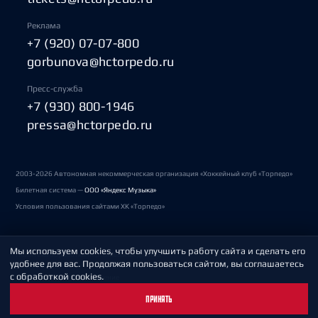
Реклама
+7 (920) 07-07-800
gorbunova@hctorpedo.ru
Пресс-служба
+7 (930) 800-1946
pressa@hctorpedo.ru
2003-2026 Автономная некоммерческая организация «Хоккейный клуб «Торпедо»
Билетная система —
ООО «Яндекс Музыка»
Условия пользования сайтами ХК «Торпедо»
Мы используем cookies, чтобы улучшить работу сайта и сделать его
Политика обработки персональных данных
удобнее для вас. Продолжая пользоваться сайтом, вы соглашаетесь
с обработкой cookies.
Пользовательское соглашение
ПРИНЯТЬ
Охрана труда