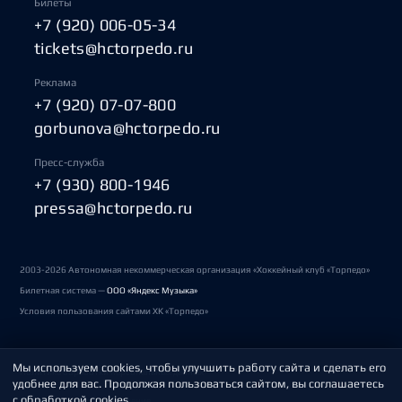
Билеты
+7 (920) 006-05-34
tickets@hctorpedo.ru
Реклама
+7 (920) 07-07-800
gorbunova@hctorpedo.ru
Пресс-служба
+7 (930) 800-1946
pressa@hctorpedo.ru
2003-2026 Автономная некоммерческая организация «Хоккейный клуб «Торпедо»
Билетная система —
ООО «Яндекс Музыка»
Условия пользования сайтами ХК «Торпедо»
Мы используем cookies, чтобы улучшить работу сайта и сделать его
Политика обработки персональных данных
удобнее для вас. Продолжая пользоваться сайтом, вы соглашаетесь
с обработкой cookies.
Пользовательское соглашение