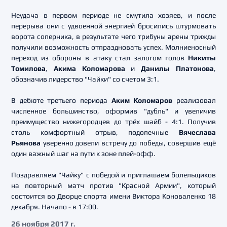
Неудача в первом периоде не смутила хозяев, и после
перерыва они с удвоенной энергией бросились штурмовать
ворота соперника, в результате чего трибуны арены трижды
получили возможность отпраздновать успех. Молниеносный
переход из обороны в атаку стал залогом голов
Никиты
Томилова
,
Акима Коломарова
и
Данилы Платонова
,
обозначив лидерство "Чайки" со счетом 3:1.
В дебюте третьего периода
Аким Коломаров
реализовал
численное большинство, оформив "дубль" и увеличив
преимущество нижегородцев до трёх шайб - 4:1. Получив
столь комфортный отрыв, подопечные
Вячеслава
Рьянова
уверенно довели встречу до победы, совершив ещё
один важный шаг на пути к зоне плей-офф.
Поздравляем "Чайку" с победой и приглашаем болельщиков
на повторный матч против "Красной Армии", который
состоится во Дворце спорта имени Виктора Коноваленко 18
декабря. Начало - в 17:00.
26 ноября 2017 г.