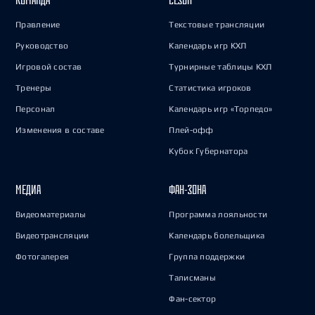
Правление
Текстовые трансляции
Руководство
Календарь игр КХЛ
Игровой состав
Турнирные таблицы КХЛ
Тренеры
Статистика игроков
Персонал
Календарь игр «Торпедо»
Изменения в составе
Плей-офф
Кубок Губернатора
МЕДИА
ФАН-ЗОНА
Видеоматериалы
Программа лояльности
Видеотрансляции
Календарь болельщика
Фотогалерея
Группа поддержки
Талисманы
Фан-сектор