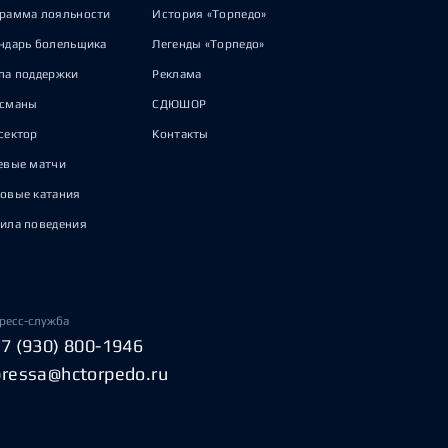
рамма лояльности
История «Торпедо»
ндарь болельщика
Легенды «Торпедо»
па поддержки
Реклама
исманы
СДЮШОР
сектор
Контакты
евые матчи
овые катания
ила поведения
ресс-служба
+7 (930) 800-1946
pressa@hctorpedo.ru