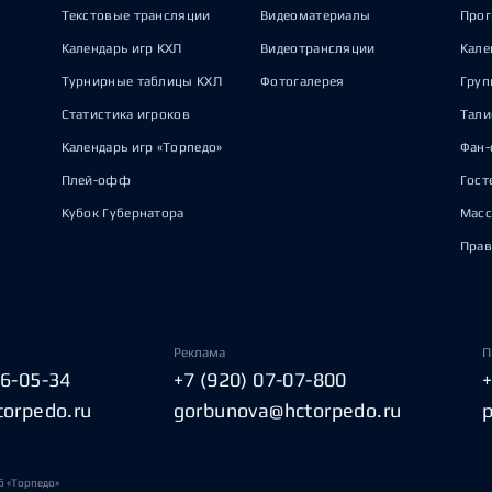
Текстовые трансляции
Видеоматериалы
Прог
Календарь игр КХЛ
Видеотрансляции
Кале
Турнирные таблицы КХЛ
Фотогалерея
Груп
Статистика игроков
Тал
Календарь игр «Торпедо»
Фан-
Плей-офф
Гост
Кубок Губернатора
Масс
Прав
Реклама
П
06-05-34
+7 (920) 07-07-800
torpedo.ru
gorbunova@hctorpedo.ru
б «Торпедо»