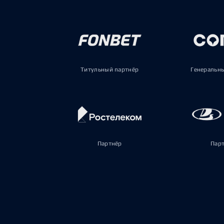
Титульный партнёр
Генеральн
Партнёр
Пар