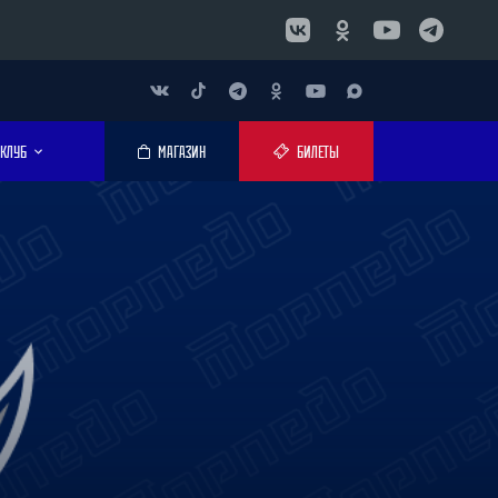
КЛУБ
МАГАЗИН
БИЛЕТЫ