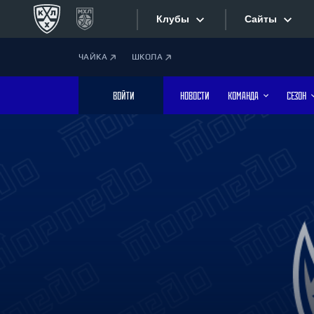
Клубы
Сайты
ЧАЙКА
ШКОЛА
Конференция «Запад»
Сайты
ВОЙТИ
НОВОСТИ
КОМАНДА
СЕЗОН
Дивизион Боброва
Лада
Видеотран
СКА
Хайлайты
Спартак
Торпедо
Текстовые
ХК Сочи
Интернет-
Дивизион Тарасова
Фотобанк
Динамо Мн
Динамо М
Приложе