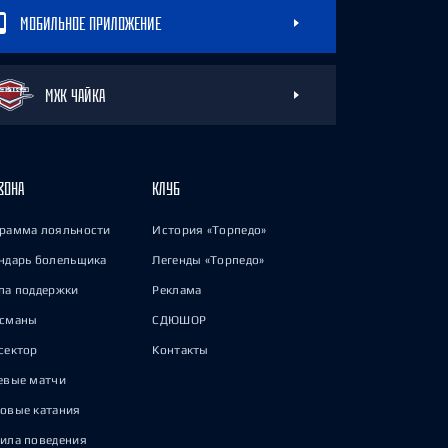
МОБИЛЬНОЕ ПРИЛОЖЕНИЕ
МХК ЧАЙКА
ЗОНА
КЛУБ
рамма лояльности
История «Торпедо»
ндарь болельщика
Легенды «Торпедо»
па поддержки
Реклама
исманы
СДЮШОР
сектор
Контакты
евые матчи
овые катания
ила поведения