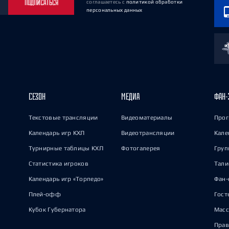
ПОДПИСАТЬСЯ
соглашаетесь
с
политикой обработки
персональных данных
СЕЗОН
МЕДИА
ФАН-
Текстовые трансляции
Видеоматериалы
Прог
Календарь игр КХЛ
Видеотрансляции
Кале
Турнирные таблицы КХЛ
Фотогалерея
Груп
Статистика игроков
Тал
Календарь игр «Торпедо»
Фан-
Плей-офф
Гост
Кубок Губернатора
Масс
Прав