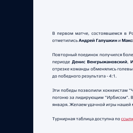
В первом матче, состоявшемся в Р
отметились
Андрей Галушкин
и
Макс
Повторный поединок получился боле
периоде
Денис Венгрыжановский
,
И
отрезке команды обменялись голевым
до победного результата - 4:1.
Эти победы позволили хоккеистам "
погоню за лидирующим "Ирбисом". Вп
января. Желаем удачной игры нашей
Турнирная таблица доступна по
ссыл