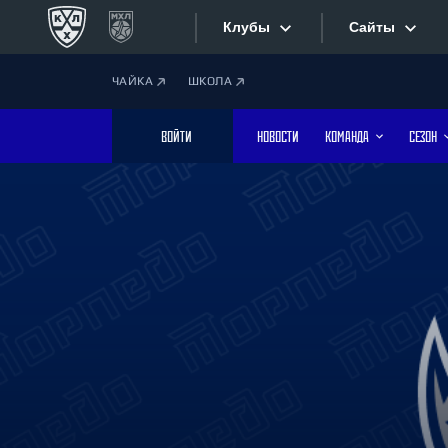
Клубы
Сайты
ЧАЙКА
ШКОЛА
Конференция «Запад»
Сайты
ВОЙТИ
НОВОСТИ
КОМАНДА
СЕЗОН
Дивизион Боброва
Лада
Видеотран
СКА
Хайлайты
Спартак
Торпедо
Текстовые
ХК Сочи
Интернет-
Дивизион Тарасова
Фотобанк
Динамо Мн
Динамо М
Приложе