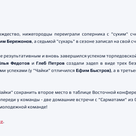
ождество, нижегородцы переиграли соперника с "сухим" с
им Бережонов
, а седьмой "сухарь" в сезоне записал на свой с
е результативным и вновь завершился успехом торпедовско
лья Федотов
и
Глеб Петров
создали задел в виде трех бе
и успехами (у "Чайки" отличился
Ефим
Быстров
)
, а в трет
Чайки" сохранить второе место в таблице Восточной конфе
ереди у команды - две домашние встречи с "Сарматами" из О
 молодежной команде!
ке
.