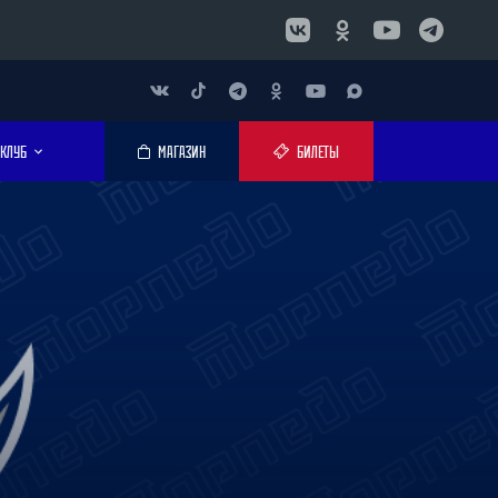
КЛУБ
МАГАЗИН
БИЛЕТЫ