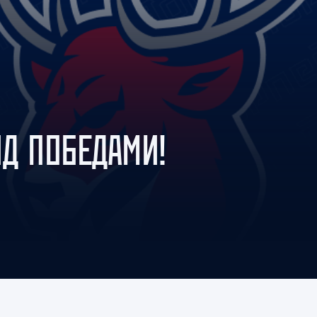
Амур
Барыс
Салават Юлаев
Сибирь
ОД ПОБЕДАМИ!