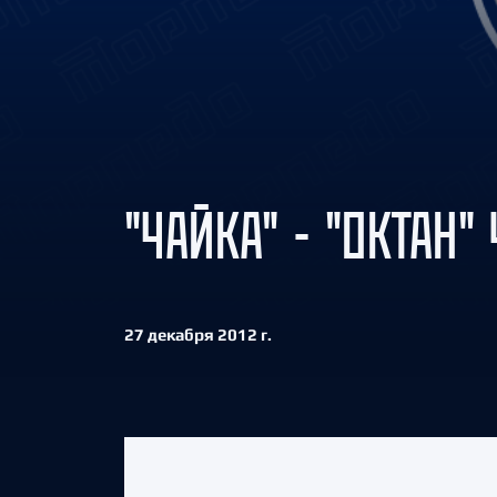
Локомотив
Северсталь
ЦСКА
Шанхайские Драконы
"ЧАЙКА" - "ОКТАН" 
27 декабря 2012 г.