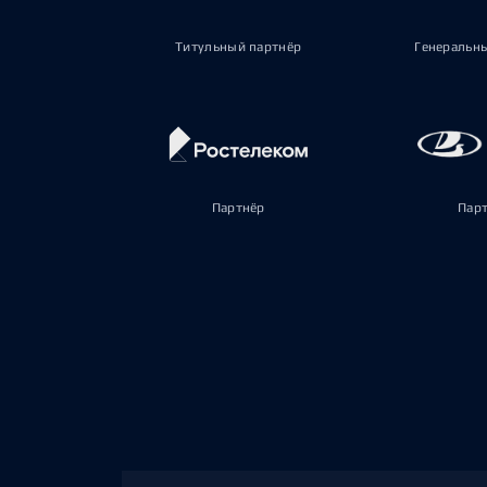
Титульный партнёр
Генеральн
Партнёр
Пар