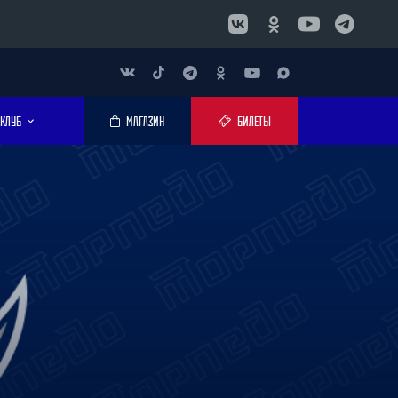
КЛУБ
МАГАЗИН
БИЛЕТЫ