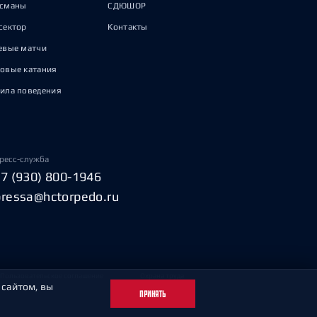
исманы
СДЮШОР
сектор
Контакты
евые матчи
овые катания
ила поведения
ресс-служба
+7 (930) 800-1946
pressa@hctorpedo.ru
Пользовательское соглашение
Охрана труда
 сайтом, вы
ПРИНЯТЬ