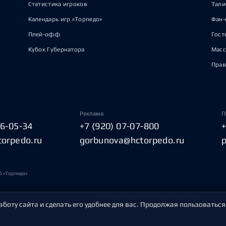
Статистика игроков
Тал
Календарь игр «Торпедо»
Фан-
Плей-офф
Гост
Кубок Губернатора
Масс
Прав
Реклама
П
06-05-34
+7 (920) 07-07-800
torpedo.ru
gorbunova@hctorpedo.ru
б «Торпедо»
Политика обработки персональных данных
аботу сайта и сделать его удобнее для вас. Продолжая пользоваться