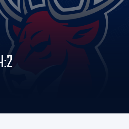
Амур
Барыс
Салават Юлаев
Сибирь
4:2