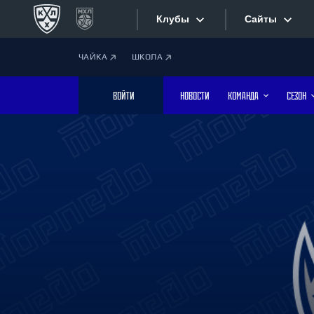
Клубы
Сайты
ЧАЙКА
ШКОЛА
Конференция «Запад»
Сайты
ВОЙТИ
НОВОСТИ
КОМАНДА
СЕЗОН
Дивизион Боброва
Лада
Видеотран
СКА
Хайлайты
Спартак
Торпедо
Текстовые
ХК Сочи
Интернет-
Дивизион Тарасова
Фотобанк
Динамо Мн
Динамо М
Приложе