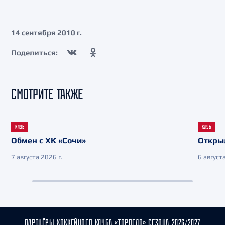
14 сентября 2010 г.
Поделиться:
СМОТРИТЕ ТАКЖЕ
КЛУБ
КЛУБ
Обмен с ХК «Сочи»
Откры
7 августа 2026 г.
6 августа
ПАРТНЁРЫ ХОККЕЙНОГО КЛУБА «ТОРПЕДО» СЕЗОНА 2026/2027