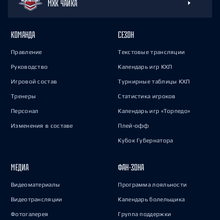
МХК ЧАЙКА
КОМАНДА
СЕЗОН
Правление
Текстовые трансляции
Руководство
Календарь игр КХЛ
Игровой состав
Турнирные таблицы КХЛ
Тренеры
Статистика игроков
Персонал
Календарь игр «Торпедо»
Изменения в составе
Плей-офф
Кубок Губернатора
МЕДИА
ФАН-ЗОНА
Видеоматериалы
Программа лояльности
Видеотрансляции
Календарь болельщика
Фотогалерея
Группа поддержки