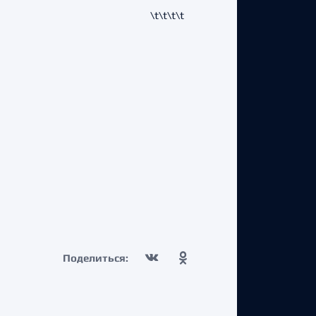
\t\t\t\t
Поделиться: