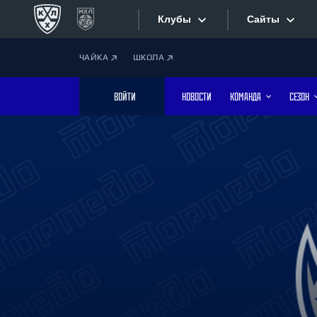
Клубы
Сайты
ЧАЙКА
ШКОЛА
Конференция «Запад»
Сайты
ВОЙТИ
НОВОСТИ
КОМАНДА
СЕЗОН
Дивизион Боброва
Лада
Видеотран
СКА
Хайлайты
Спартак
Торпедо
Текстовые
ХК Сочи
Интернет-
Дивизион Тарасова
Фотобанк
Динамо Мн
Динамо М
Приложе