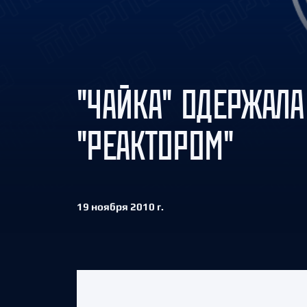
Локомотив
Северсталь
ЦСКА
Шанхайские Драконы
"ЧАЙКА" ОДЕРЖАЛ
"РЕАКТОРОМ"
19 ноября 2010 г.