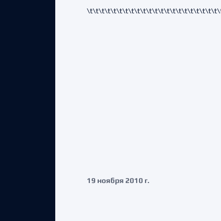
\t\t\t\t
\t\t\t\t
\t\t\t\t
\t\t\t\t
\t\t\t\t
\t\t\
19 ноября 2010 г.