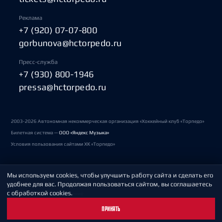
Реклама
+7 (920) 07-07-800
gorbunova@hctorpedo.ru
Пресс-служба
+7 (930) 800-1946
pressa@hctorpedo.ru
2003-2026 Автономная некоммерческая организация «Хоккейный клуб «Торпедо»
Билетная система —
ООО «Яндекс Музыка»
Условия пользования сайтами ХК «Торпедо»
Мы используем cookies, чтобы улучшить работу сайта и сделать его
Политика обработки персональных данных
удобнее для вас. Продолжая пользоваться сайтом, вы соглашаетесь
с обработкой cookies.
Пользовательское соглашение
ПРИНЯТЬ
Охрана труда