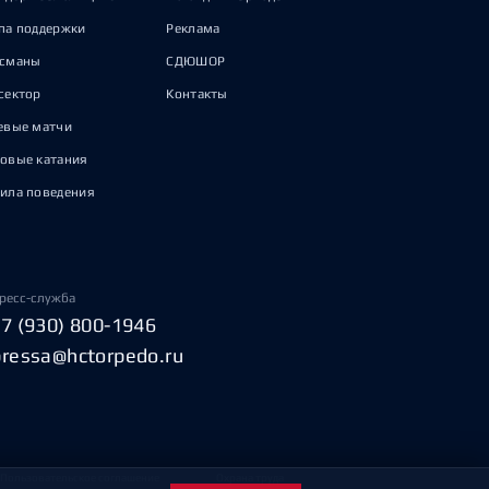
па поддержки
Реклама
исманы
СДЮШОР
сектор
Контакты
евые матчи
овые катания
ила поведения
ресс-служба
+7 (930) 800-1946
pressa@hctorpedo.ru
Пользовательское соглашение
Охрана труда