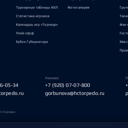
Турнирные таблицы КХЛ
Фотогалерея
Груп
Статистика игроков
Тал
Календарь игр «Торпедо»
Фан-
Плей-офф
Гост
Кубок Губернатора
Масс
Прав
Реклама
П
06-05-34
+7 (920) 07-07-800
torpedo.ru
gorbunova@hctorpedo.ru
б «Торпедо»
Политика обработки персональных данных