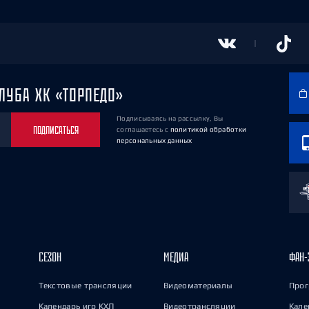
ЛУБА ХК «ТОРПЕДО»
Подписываясь на рассылку, Вы
ПОДПИСАТЬСЯ
соглашаетесь
с
политикой обработки
персональных данных
СЕЗОН
МЕДИА
ФАН-
Текстовые трансляции
Видеоматериалы
Прог
Календарь игр КХЛ
Видеотрансляции
Кале