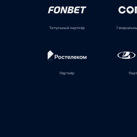
Титульный партнёр
Генеральн
Партнёр
Пар