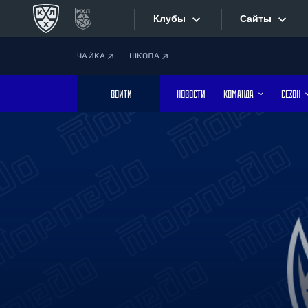
Клубы
Сайты
ЧАЙКА
ШКОЛА
Конференция «Запад»
Сайты
ВОЙТИ
НОВОСТИ
КОМАНДА
СЕЗОН
Дивизион Боброва
Лада
Видеотран
СКА
Хайлайты
Спартак
Торпедо
Текстовые
ХК Сочи
Интернет-
Дивизион Тарасова
Фотобанк
Динамо Мн
Динамо М
Приложе