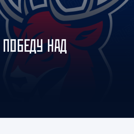
Амур
Барыс
Салават Юлаев
Сибирь
 ПОБЕДУ НАД