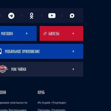
МАГАЗИН
БИЛЕТЫ
МОБИЛЬНОЕ ПРИЛОЖЕНИЕ
МХК ЧАЙКА
ЗОНА
КЛУБ
рамма лояльности
История «Торпедо»
ндарь болельщика
Легенды «Торпедо»