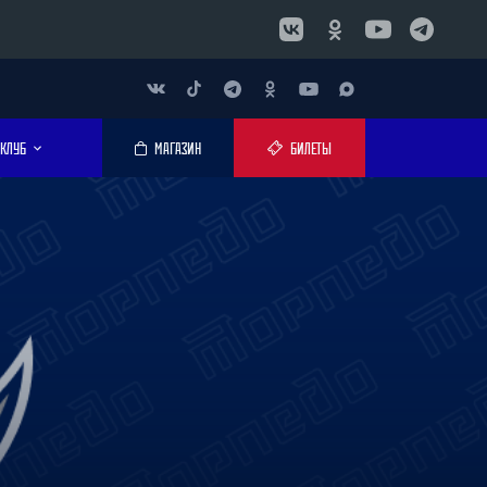
КЛУБ
МАГАЗИН
БИЛЕТЫ