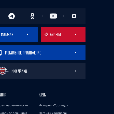
МАГАЗИН
БИЛЕТЫ
МОБИЛЬНОЕ ПРИЛОЖЕНИЕ
МХК ЧАЙКА
ЗОНА
КЛУБ
рамма лояльности
История «Торпедо»
ндарь болельщика
Легенды «Торпедо»