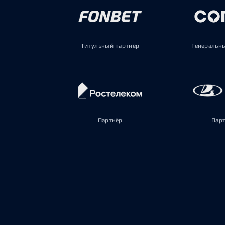
Титульный партнёр
Генеральн
Партнёр
Пар