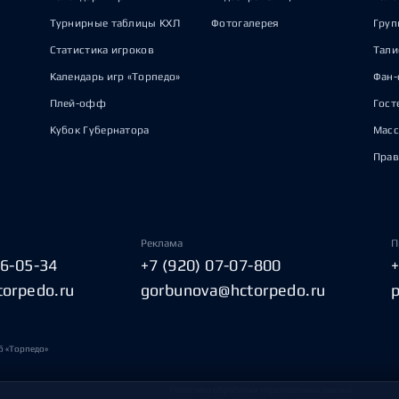
Турнирные таблицы КХЛ
Фотогалерея
Груп
Статистика игроков
Тал
Календарь игр «Торпедо»
Фан-
Плей-офф
Гост
Кубок Губернатора
Масс
Прав
Реклама
П
06-05-34
+7 (920) 07-07-800
torpedo.ru
gorbunova@hctorpedo.ru
б «Торпедо»
Политика обработки персональных данных