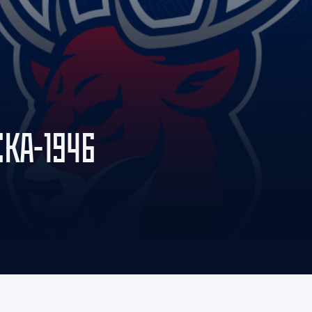
Амур
Барыс
Салават Юлаев
Сибирь
КА-1946