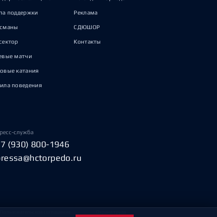
па поддержки
Реклама
исманы
СДЮШОР
сектор
Контакты
евые матчи
овые катания
ила поведения
ресс-служба
+7 (930) 800-1946
pressa@hctorpedo.ru
Пользовательское соглашение
Охрана труда