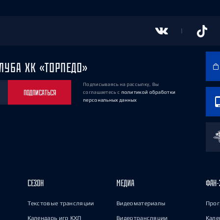
ЛУБА ХК «ТОРПЕДО»
Подписываясь на рассылку, Вы
ПОДПИСАТЬСЯ
соглашаетесь
с
политикой обработки
персональных данных
СЕЗОН
МЕДИА
ФАН-
Текстовые трансляции
Видеоматериалы
Прог
Календарь игр КХЛ
Видеотрансляции
Кале