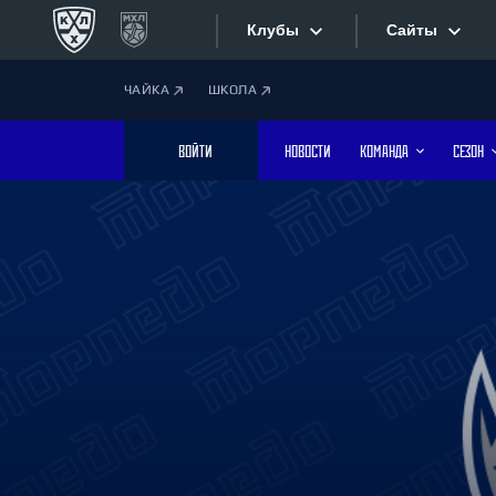
Клубы
Сайты
ЧАЙКА
ШКОЛА
Конференция «Запад»
Сайты
ВОЙТИ
НОВОСТИ
КОМАНДА
СЕЗОН
Дивизион Боброва
Лада
Видеотран
СКА
Хайлайты
Спартак
Торпедо
Текстовые
ХК Сочи
Интернет-
Дивизион Тарасова
Фотобанк
Динамо Мн
Динамо М
Приложе