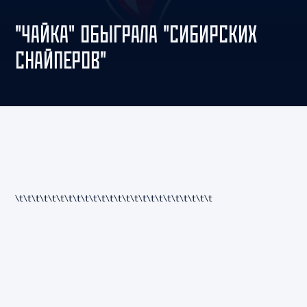
"ЧАЙКА" ОБЫГРАЛА "СИБИРСКИХ
СНАЙПЕРОВ"
\t\t\t\t
\t\t\t\t
\t\t\t\t
\t\t\t\t
\t\t\t\t
\t\t\t\t