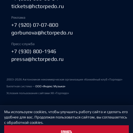
tickets@hctorpedo.ru
Реклама
+7 (920) 07-07-800
gorbunova@hctorpedo.ru
Пресс-служба
+7 (930) 800-1946
pressa@hctorpedo.ru
2003-2026 Автономная некоммерческая организация «Хоккейный клуб «Торпедо»
Билетная система —
ООО «Яндекс Музыка»
Условия пользования сайтами ХК «Торпедо»
Мы используем cookies, чтобы улучшить работу сайта и сделать его
Политика обработки персональных данных
удобнее для вас. Продолжая пользоваться сайтом, вы соглашаетесь
с обработкой cookies.
Пользовательское соглашение
ПРИНЯТЬ
Охрана труда