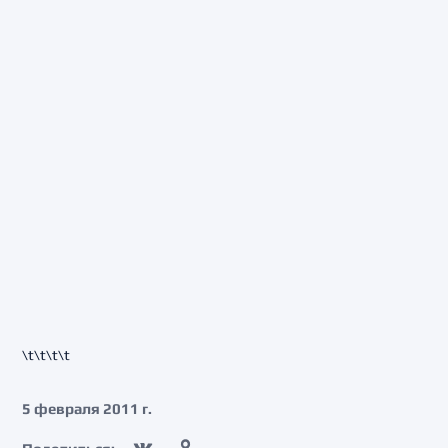
\t\t\t\t
5 февраля 2011 г.