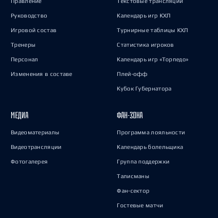
Правление
Текстовые трансляции
Руководство
Календарь игр КХЛ
Игровой состав
Турнирные таблицы КХЛ
Тренеры
Статистика игроков
Персонал
Календарь игр «Торпедо»
Изменения в составе
Плей-офф
Кубок Губернатора
МЕДИА
ФАН-ЗОНА
Видеоматериалы
Программа лояльности
Видеотрансляции
Календарь болельщика
Фотогалерея
Группа поддержки
Талисманы
Фан-сектор
Гостевые матчи