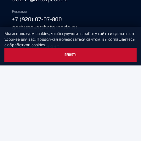
Реклама
+7 (920) 07-07-800
gorbunova@hctorpedo.ru
Мы используем cookies, чтобы улучшить работу сайта и сделать его
удобнее для вас. Продолжая пользоваться сайтом, вы соглашаетесь
Пресс-служба
с обработкой cookies.
+7 (930) 800-1946
pressa@hctorpedo.ru
ПРИНЯТЬ
2003-2026 Автономная некоммерческая организация «Хоккейный клуб «Торпедо»
Билетная система —
ООО «Яндекс Музыка»
Условия пользования сайтами ХК «Торпедо»
Политика обработки персональных данных
Пользовательское соглашение
Охрана труда