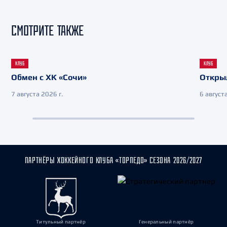
СМОТРИТЕ ТАКЖЕ
КЛУБ
КЛУБ
Обмен с ХК «Сочи»
Откры
7 августа 2026 г.
6 августа
ПАРТНЁРЫ ХОККЕЙНОГО КЛУБА «ТОРПЕДО» СЕЗОНА 2026/2027
Титульный партнёр
Генеральный партнёр