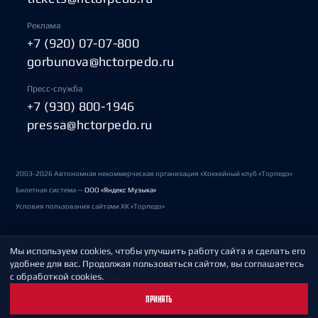
Реклама
+7 (920) 07-07-800
gorbunova@hctorpedo.ru
Пресс-служба
+7 (930) 800-1946
pressa@hctorpedo.ru
2003-2026 Автономная некоммерческая организация «Хоккейный клуб «Торпедо»
Билетная система —
ООО «Яндекс Музыка»
Условия пользования сайтами ХК «Торпедо»
Мы используем cookies, чтобы улучшить работу сайта и сделать его
Политика обработки персональных данных
удобнее для вас. Продолжая пользоваться сайтом, вы соглашаетесь
с обработкой cookies.
Пользовательское соглашение
ПРИНЯТЬ
Охрана труда