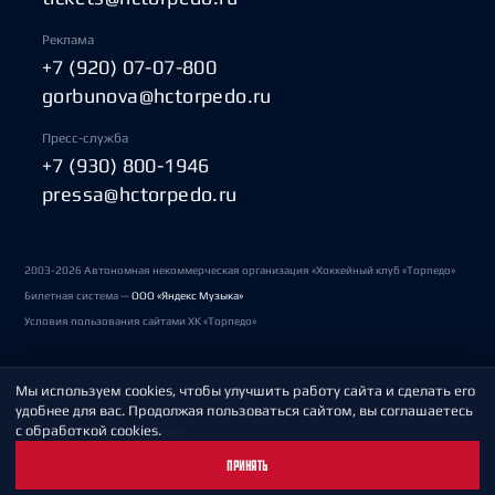
Реклама
+7 (920) 07-07-800
gorbunova@hctorpedo.ru
Пресс-служба
+7 (930) 800-1946
pressa@hctorpedo.ru
2003-2026 Автономная некоммерческая организация «Хоккейный клуб «Торпедо»
Билетная система —
ООО «Яндекс Музыка»
Условия пользования сайтами ХК «Торпедо»
Мы используем cookies, чтобы улучшить работу сайта и сделать его
Политика обработки персональных данных
удобнее для вас. Продолжая пользоваться сайтом, вы соглашаетесь
с обработкой cookies.
Пользовательское соглашение
ПРИНЯТЬ
Охрана труда