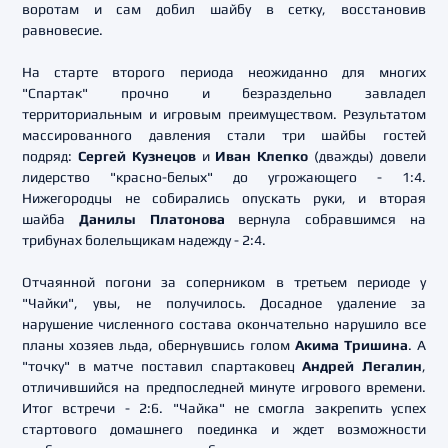
воротам и сам добил шайбу в сетку, восстановив
равновесие.
На старте второго периода неожиданно для многих
"Спартак" прочно и безраздельно завладел
территориальным и игровым преимуществом. Результатом
массированного давления стали три шайбы гостей
подряд:
Сергей Кузнецов
и
Иван Клепко
(дважды) довели
лидерство "красно-белых" до угрожающего - 1:4.
Нижегородцы не собирались опускать руки, и вторая
шайба
Данилы Платонова
вернула собравшимся на
трибунах болельщикам надежду - 2:4.
Отчаянной погони за соперником в третьем периоде у
"Чайки", увы, не получилось. Досадное удаление за
нарушение численного состава окончательно нарушило все
планы хозяев льда, обернувшись голом
Акима Тришина
. А
"точку" в матче поставил спартаковец
Андрей Легалин
,
отличившийся на предпоследней минуте игрового времени.
Итог встречи - 2:6. "Чайка" не смогла закрепить успех
стартового домашнего поединка и ждет возможности