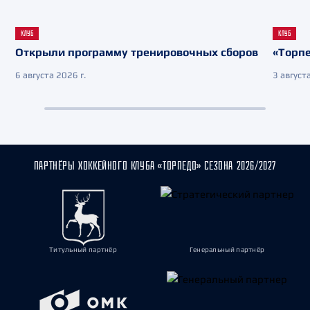
КЛУБ
КЛУБ
Открыли программу тренировочных сборов
«Торпе
6 августа 2026 г.
3 августа
ПАРТНЁРЫ ХОККЕЙНОГО КЛУБА «ТОРПЕДО» СЕЗОНА 2026/2027
Титульный партнёр
Генеральный партнёр