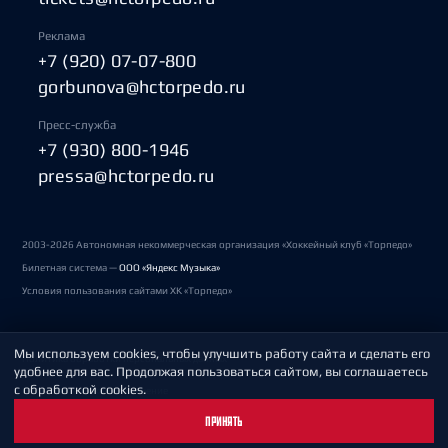
Реклама
+7 (920) 07-07-800
gorbunova@hctorpedo.ru
Пресс-служба
+7 (930) 800-1946
pressa@hctorpedo.ru
2003-2026 Автономная некоммерческая организация «Хоккейный клуб «Торпедо»
Билетная система —
ООО «Яндекс Музыка»
Условия пользования сайтами ХК «Торпедо»
Мы используем cookies, чтобы улучшить работу сайта и сделать его
Политика обработки персональных данных
удобнее для вас. Продолжая пользоваться сайтом, вы соглашаетесь
с обработкой cookies.
Пользовательское соглашение
ПРИНЯТЬ
Охрана труда