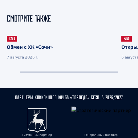
СМОТРИТЕ ТАКЖЕ
КЛУБ
КЛУБ
Обмен с ХК «Сочи»
Откры
7 августа 2026 г.
6 августа
ПАРТНЁРЫ ХОККЕЙНОГО КЛУБА «ТОРПЕДО» СЕЗОНА 2026/2027
Титульный партнёр
Генеральный партнёр