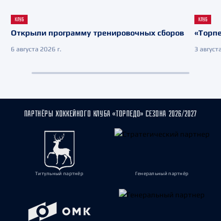
КЛУБ
КЛУБ
Открыли программу тренировочных сборов
«Торпе
6 августа 2026 г.
3 августа
ПАРТНЁРЫ ХОККЕЙНОГО КЛУБА «ТОРПЕДО» СЕЗОНА 2026/2027
Титульный партнёр
Генеральный партнёр