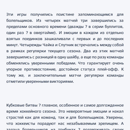
Эти игры получились поистине запоминающимся для
болельщиков. Из четырех матчей три завершились за
пределами основного времени (дважды ? в серии буллитов,
один раз ? в овертайме). И эмоции в каждом из отдельно
взятых поединков зашкаливали с первых и до последних
минут. Четырежды Чайка и Спутник встречались между собой
в рамках регулярки текущего сезона. Два из этих матчей
завершились с разницей в одну шайбу, а еще по разу команды
обменялись уверенными победами. Что гарантирует очень
упорное противостояние, достойное статуса плей-офф. К
тому же, и заключительные матчи регулярки команды
отметили уверенными викториями.
Кубковые битвы ? главное, особенное и самое долгожданное
время хоккейного сезона. Это невероятные эмоции и накал
страстей как для команд, так и для болельщиков. Уверены,
что хоккеисты порадуют нас незабываемым зрелищем. А
задача болельщиков на трибунах ? поддерживать своих