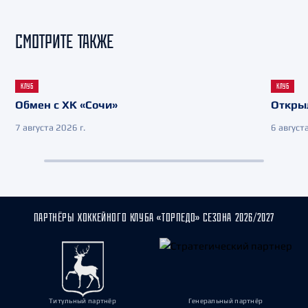
СМОТРИТЕ ТАКЖЕ
КЛУБ
КЛУБ
Обмен с ХК «Сочи»
Откры
7 августа 2026 г.
6 августа
ПАРТНЁРЫ ХОККЕЙНОГО КЛУБА «ТОРПЕДО» СЕЗОНА 2026/2027
Титульный партнёр
Генеральный партнёр