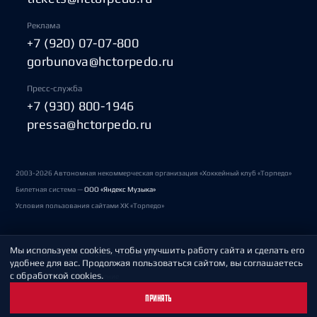
Реклама
+7 (920) 07-07-800
gorbunova@hctorpedo.ru
Пресс-служба
+7 (930) 800-1946
pressa@hctorpedo.ru
2003-2026 Автономная некоммерческая организация «Хоккейный клуб «Торпедо»
Билетная система —
ООО «Яндекс Музыка»
Условия пользования сайтами ХК «Торпедо»
Мы используем cookies, чтобы улучшить работу сайта и сделать его
Политика обработки персональных данных
удобнее для вас. Продолжая пользоваться сайтом, вы соглашаетесь
с обработкой cookies.
Пользовательское соглашение
ПРИНЯТЬ
Охрана труда