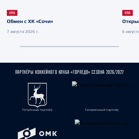
КЛУБ
КЛУБ
Обмен с ХК «Сочи»
Откры
7 августа 2026 г.
6 августа
ПАРТНЁРЫ ХОККЕЙНОГО КЛУБА «ТОРПЕДО» СЕЗОНА 2026/2027
Титульный партнёр
Генеральный партнёр