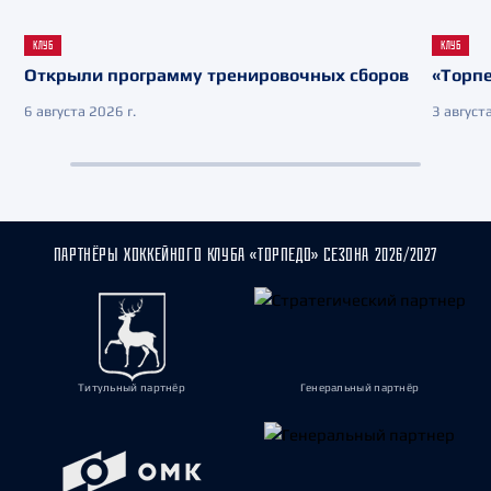
КЛУБ
КЛУБ
Открыли программу тренировочных сборов
«Торпе
6 августа 2026 г.
3 августа
ПАРТНЁРЫ ХОККЕЙНОГО КЛУБА «ТОРПЕДО» СЕЗОНА 2026/2027
Титульный партнёр
Генеральный партнёр