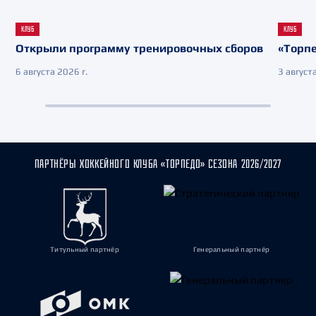
КЛУБ
КЛУБ
Открыли программу тренировочных сборов
«Торпе
6 августа 2026 г.
3 августа
ПАРТНЁРЫ ХОККЕЙНОГО КЛУБА «ТОРПЕДО» СЕЗОНА 2026/2027
Титульный партнёр
Генеральный партнёр