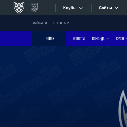
Клубы
Сайты
ЧАЙКА
ШКОЛА
Конференция «Запад»
Сайты
ВОЙТИ
НОВОСТИ
КОМАНДА
СЕЗОН
Дивизион Боброва
Лада
Видеотран
СКА
Хайлайты
Спартак
Торпедо
Текстовые
ХК Сочи
Интернет-
Дивизион Тарасова
Фотобанк
Динамо Мн
Динамо М
Приложе