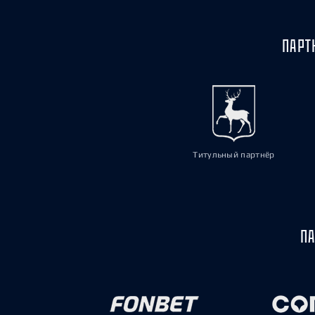
ПАРТ
Титульный партнёр
ПА