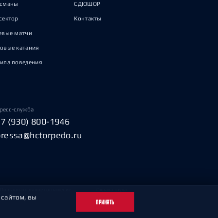
исманы
СДЮШОР
сектор
Контакты
евые матчи
овые катания
ила поведения
ресс-служба
+7 (930) 800-1946
pressa@hctorpedo.ru
Пользовательское соглашение
Охрана труда
 сайтом, вы
ПРИНЯТЬ