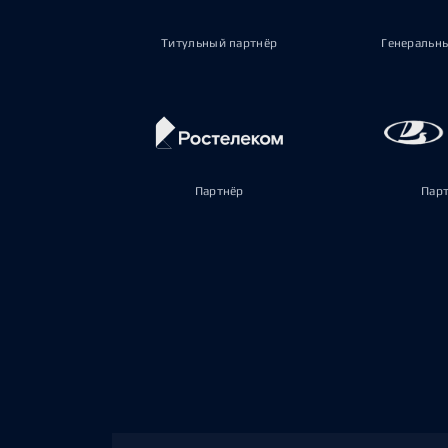
Титульный партнёр
Генеральн
Партнёр
Пар