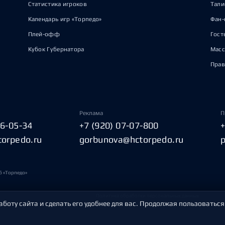
Статистика игроков
Тал
Календарь игр «Торпедо»
Фан-
Плей-офф
Гост
Кубок Губернатора
Масс
Прав
Реклама
П
06-05-34
+7 (920) 07-07-800
torpedo.ru
gorbunova@hctorpedo.ru
б «Торпедо»
Политика обработки персональных данных
аботу сайта и сделать его удобнее для вас. Продолжая пользоваться