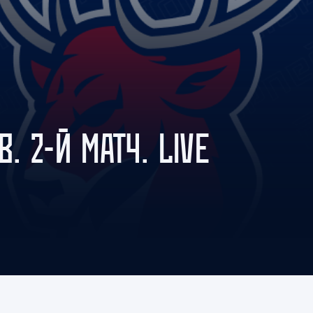
Амур
Барыс
Салават Юлаев
Сибирь
. 2-Й МАТЧ. LIVE