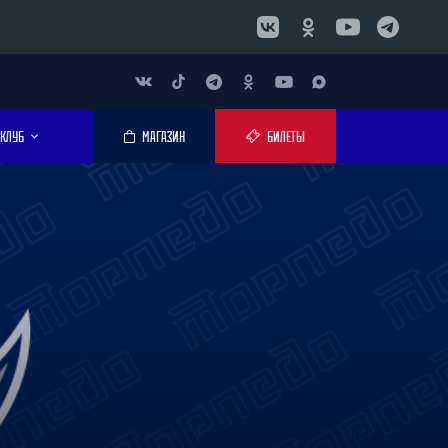
КЛУБ
МАГАЗИН
БИЛЕТЫ