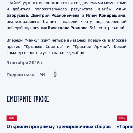
"Чайке" удалось воспользоваться создаваемыми моментами
и добиться положительного результата. Шайбы
Ильи
Бабрусёва
,
Дмитрия Родионычева
и
Ильи Кондрашина
,
реализовавшего буллит, подвели черту под уверенной
победой подопечных
Вячеслава Рьянова
. 5:1 - есть реванш!
Впереди "Чайку" ждут четыре выездных поединка в Москве
против "Крыльев Советов" и "Красной Армии". Домой
команда вернется уже в начале декабря.
9 октября 2016 г.
Поделиться:
СМОТРИТЕ ТАКЖЕ
КЛУБ
КЛУБ
Открыли программу тренировочных сборов
«Торпе