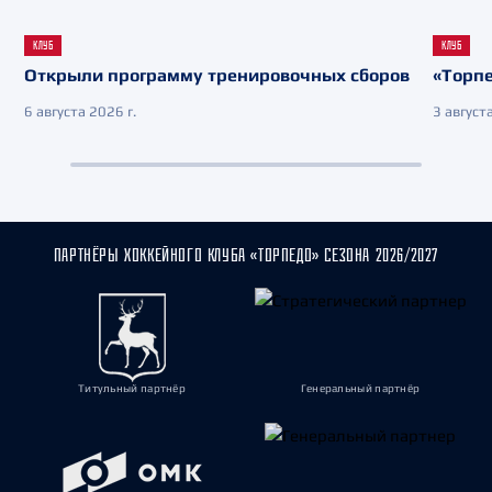
КЛУБ
КЛУБ
Открыли программу тренировочных сборов
«Торпе
6 августа 2026 г.
3 августа
ПАРТНЁРЫ ХОККЕЙНОГО КЛУБА «ТОРПЕДО» СЕЗОНА 2026/2027
Титульный партнёр
Генеральный партнёр