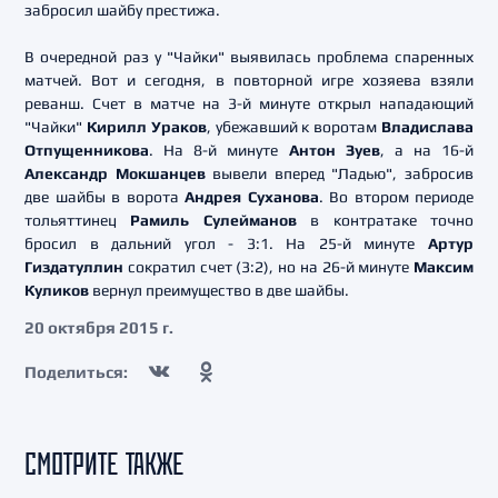
забросил шайбу престижа.
В очередной раз у "Чайки" выявилась проблема спаренных
матчей. Вот и сегодня, в повторной игре хозяева взяли
реванш. Счет в матче на 3-й минуте открыл нападающий
"Чайки"
Кирилл Ураков
, убежавший к воротам
Владислава
Отпущенникова
. На 8-й минуте
Антон Зуев
, а на 16-й
Александр Мокшанцев
вывели вперед "Ладью", забросив
две шайбы в ворота
Андрея Суханова
. Во втором периоде
тольяттинец
Рамиль Сулейманов
в контратаке точно
бросил в дальний угол - 3:1. На 25-й минуте
Артур
Гиздатуллин
сократил счет (3:2), но на 26-й минуте
Максим
Куликов
вернул преимущество в две шайбы.
20 октября 2015 г.
Поделиться:
СМОТРИТЕ ТАКЖЕ