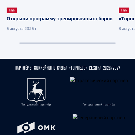
КЛУБ
КЛУБ
Открыли программу тренировочных сборов
«Торпе
6 августа 2026 г.
3 августа
ПАРТНЁРЫ ХОККЕЙНОГО КЛУБА «ТОРПЕДО» СЕЗОНА 2026/2027
Титульный партнёр
Генеральный партнёр