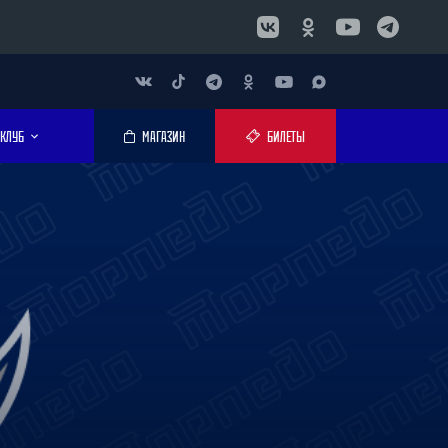
КЛУБ
МАГАЗИН
БИЛЕТЫ