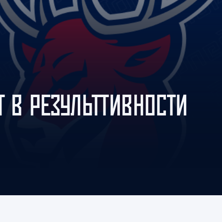
Амур
Барыс
Салават Юлаев
Сибирь
Т В РЕЗУЛЬТТИВНОСТИ