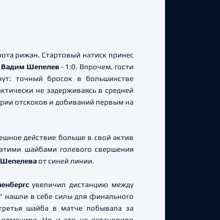
рота рижан. Стартовый натиск принес
л
Вадим Шепелев
- 1:0. Впрочем, гости
нут: точный бросок в большинстве
актически не задерживаясь в средней
серии отскоков и добиваний первым на
ешное действие больше в свой актив
 этими шайбами голевого свершения
 Шепелева
от синей линии.
ненбергс
увеличил дистанцию между
и" нашли в себе силы для финального
 третья шайба в матче побывала за
 отменили. Но и это не остановило