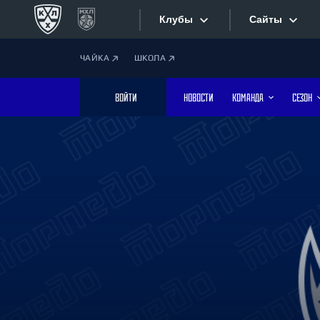
Клубы
Сайты
ЧАЙКА
ШКОЛА
Конференция «Запад»
Сайты
ВОЙТИ
НОВОСТИ
КОМАНДА
СЕЗОН
Дивизион Боброва
Лада
Видеотран
СКА
Хайлайты
Спартак
Торпедо
Текстовые
ХК Сочи
Интернет-
Дивизион Тарасова
Фотобанк
Динамо Мн
Динамо М
Приложе