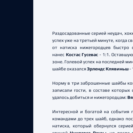
Раздосадованные серией неудач, хок
успех уже на третьей минуте, когда
от натиска нижегородцев быстро 
нанес
Костас Гусевас
- 1:1. Оставшу
зоне. Голевой успех на последней ми
шайбе оказался
Эрлендс Клявиньш
- 
Норму в три заброшенные шайбы ком
записали гости, в составе которых
удалось добиться и нижегородцам:
Вя
Интересной и богатой на события 
командами до трех шайб, однако пос
натиска, который обернулся серие
спиной
Никлавса Раузы
, но после