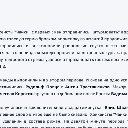
кеисты "Чайки" с первых смен отправились "штурмовать" во
 свою голевую серию броском впритирку со штангой продолжи
оправились и восстановили равновесие спустя шесть ми
юся часть периода команды провели на встречных курсах, пр
нуте игрового отрезка удалось отпраздновать гостям: после 
1:2.
анды выполнили и во втором периоде. И снова на одно усп
 отличились
Рудольф Полцс
и
Антон Трасташенков
. Между
чеслав Коротин
преуспел на добивании после броска
Вадима
получилась и заключительная двадцатиминутка.
Янис Шва
леднее слово в игре еще не было сказано. Хоккеисты "Чайк
й удалений в составе рижан. На девятой минуте периода
 продолжительного видеопросмотра арбитры взятие ворот