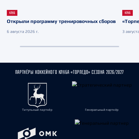
КЛУБ
КЛУБ
Открыли программу тренировочных сборов
«Торпе
6 августа 2026 г.
3 августа
ПАРТНЁРЫ ХОККЕЙНОГО КЛУБА «ТОРПЕДО» СЕЗОНА 2026/2027
Титульный партнёр
Генеральный партнёр